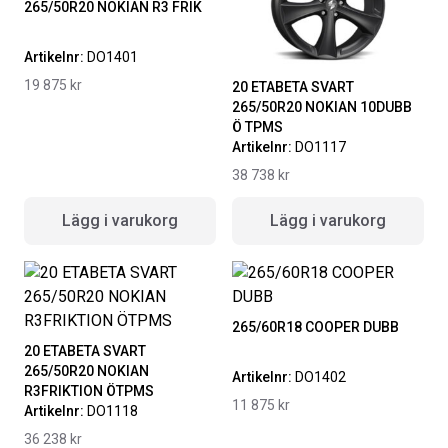
265/50R20 NOKIAN R3 FRIK
ORIGINAL GUMMIMATTOR
RAMBOX RAMSEAL
FRAM OCH BAK CREWCAB I 14-
Artikelnr:
DO1401
24
Artikelnr:
RA0365
19 875
kr
20 ETABETA SVART
Artikelnr:
DO0161
265/50R20 NOKIAN 10DUBB
651
kr
4 610
kr
Ö TPMS
Artikelnr:
DO1117
Välj alternativ
Lägg i varukorg
38 738
kr
Lägg i varukorg
Lägg i varukorg
265/60R18 COOPER DUBB
20 ETABETA SVART
265/50R20 NOKIAN
Artikelnr:
DO1402
R3FRIKTION ÖTPMS
11 875
kr
Artikelnr:
DO1118
36 238
kr