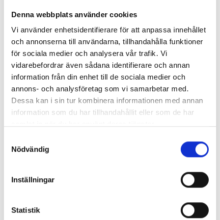
15 750
kr
Artikelnr:
DO1121
Denna webbplats använder cookies
27 375
kr
Vi använder enhetsidentifierare för att anpassa innehållet
Lägg i varukorg
Lägg i varukorg
och annonserna till användarna, tillhandahålla funktioner
för sociala medier och analysera vår trafik. Vi
vidarebefordrar även sådana identifierare och annan
information från din enhet till de sociala medier och
annons- och analysföretag som vi samarbetar med.
Dessa kan i sin tur kombinera informationen med annan
18 ETABETA SVART
information som du har tillhandahållit eller som de har
265/60R18 NOKIAN
samlat in när du har använt deras tjänster.
R3FRIKTION ÖTPMS
MOPAR CENTRUMKÅPA
Artikelnr:
DO1122
Samtyckesval
26 125
kr
Nödvändig
Artikelnr:
DO1105
1 066
kr
Inställningar
Lägg i varukorg
Lägg i varukorg
Statistik