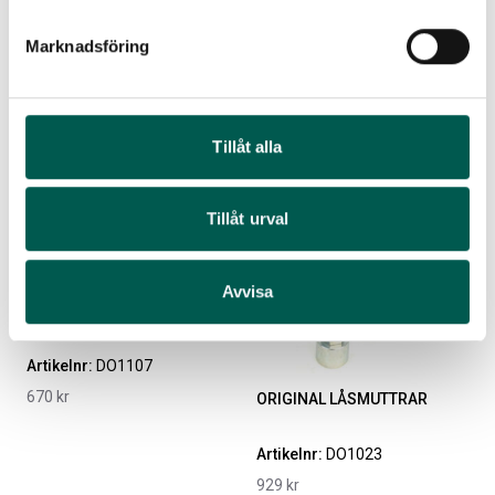
Marknadsföring
MOPAR SVARTA SRT
MOPAR GRÅA SRT
VENTILHATTAR
VENTILKÅPOR
Artikelnr:
DO1106
Artikelnr:
DO1109
865
kr
891
kr
Tillåt alla
Lägg i varukorg
Lägg i varukorg
Tillåt urval
Avvisa
MOPAR SRT VENTILKÅPOR
Artikelnr:
DO1107
670
kr
ORIGINAL LÅSMUTTRAR
Artikelnr:
DO1023
929
kr