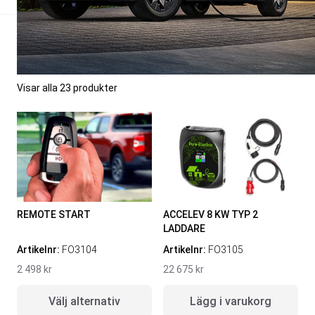
Start
>
Tillbehör
>
Ford Lightning | 2022-2025
>
Diverse
Dodge Challenger
Dodge Charger
Dodge Durango
Filter
Ford F-150 | 2015-2020
Visar alla 23 produkter
Ford F-150 | 2021-2026
SVARTA RAM EMBLEM I
RAMBOX KIT
Ford Lightning | 2022-2025
FRAMDÖRRAR
Jeep Gladiator
Artikelnr:
RA0109
Artikelnr:
RA0146
Ram Trucks 1500 | DS | 2009-2024
808
kr
1 960
kr
Ram Trucks 1500 | DT | 2019-2026
Välj alternativ
Välj alternativ
Ram Trucks Rampage
REMOTE START
ACCELEV 8 KW TYP 2
LADDARE
Toyota Tundra | 2022-2026
Artikelnr:
FO3104
Artikelnr:
FO3105
2 498
kr
22 675
kr
Välj alternativ
Lägg i varukorg