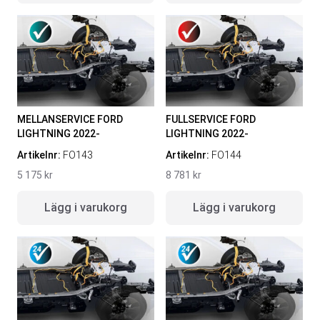
ORIGINAL GUMMIMATTOR
RAMBOX RAMSEAL
FRAM OCH BAK CREWCAB I 14-
24
Artikelnr:
RA0365
Artikelnr:
DO0161
651
kr
4 610
kr
Välj alternativ
Lägg i varukorg
MELLANSERVICE FORD
FULLSERVICE FORD
LIGHTNING 2022-
LIGHTNING 2022-
Artikelnr:
FO143
Artikelnr:
FO144
5 175
kr
8 781
kr
Lägg i varukorg
Lägg i varukorg