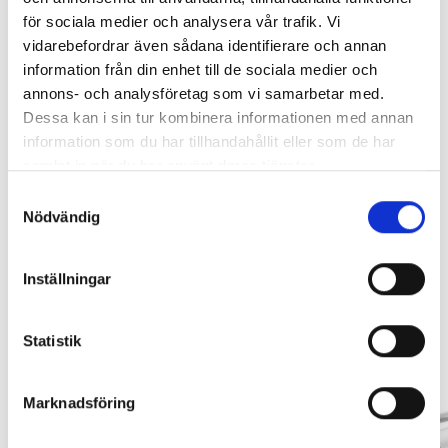
för sociala medier och analysera vår trafik. Vi
RAMBOX KIT
ORIGINAL GUMMIMATTOR
vidarebefordrar även sådana identifierare och annan
FRAM OCH BAK CREWCAB I 14-
information från din enhet till de sociala medier och
24
Artikelnr:
RA0146
annons- och analysföretag som vi samarbetar med.
Artikelnr:
DO0161
Lägg i varukorg
1 960
kr
Dessa kan i sin tur kombinera informationen med annan
4 610
kr
information som du har tillhandahållit eller som de har
Välj alternativ
samlat in när du har använt deras tjänster.
Lägg i varukorg
*** Detta tillbehör kan påverka ditt fordons köregenskaper.
Leveranstid ca 2 veckor. Obs, bilder på produkten är endast
Samtyckesval
avsedda för referens, den faktiska produkten kan skilja sig.
Nödvändig
Original artikelnr:
BOR140773
Inställningar
Relaterade produkter
Statistik
Marknadsföring