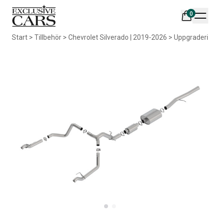
0
Din varukorg är tom
Start
>
Tillbehör
>
Chevrolet Silverado | 2019-2026
>
Uppgradering
Populära produkter
AIR DESIGN SPOILER I
ORIGINAL SVARTA
MATTSVART
GUMMIMATTOR I CREWCAB
Artikelnr:
RA0261
Artikelnr:
RA0004
5 665
kr
4 698
kr
Välj alternativ
Lägg i varukorg