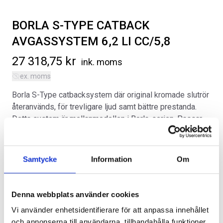
BORLA S-TYPE CATBACK
AVGASSYSTEM 6,2 LI CC/5,8
27 318,75
kr
ink. moms
ex. moms
SVARTA RAM EMBLEM I
LACKSTIFT DIAMOND BLACK
FRAMDÖRRAR
PXJ
Borla S-Type catbacksystem där original kromade slutrör
Artikelnr:
RA0109
Artikelnr:
RA0215
återanvänds, för trevligare ljud samt bättre prestanda.
808
kr
759
kr
Detta system är mellanmodellen i Borla-serien. Passar
CrewCab-modeller med 5.8″ flak med 6.2 L V8 motor.
Välj alternativ
Lägg i varukorg
Obs, passar ej ZR2 och AT4X modeller.
Samtycke
Information
Om
Kategorier:
Chevrolet Silverado | 2019-2026
,
Uppgradering
Artikelnr:
CV0241
Denna webbplats använder cookies
Alternativ
Vi använder enhetsidentifierare för att anpassa innehållet
och annonserna till användarna, tillhandahålla funktioner