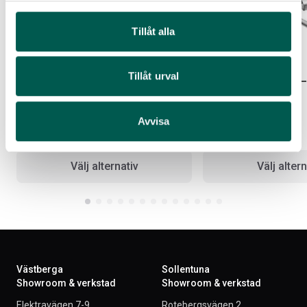
Tillåt alla
Tillåt urval
BREMBO BIG BRAKE KIT FRONT
GM CATBACKSYSTEM – D
CC/6,6
Artikelnr:
CV0062
Artikelnr:
CV0040
Avvisa
95 400
kr
100 611
kr
Välj alternativ
Välj altern
Västberga
Sollentuna
Showroom & verkstad
Showroom & verkstad
Elektravägen 7-9
Rotebergsvägen 2