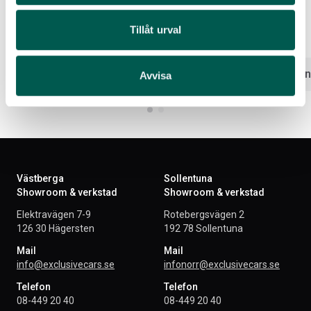
CENTRUMKÅPA
Artikelnr:
FO1352
Artikelnr:
FO1411
Tillåt urval
1 288
kr
11 100
kr
Välj alternativ
Välj altern
Avvisa
Västberga
Sollentuna
Showroom & verkstad
Showroom & verkstad
Elektravägen 7-9
Rotebergsvägen 2
126 30 Hägersten
192 78 Sollentuna
Mail
Mail
info@exclusivecars.se
infonorr@exclusivecars.se
Telefon
Telefon
08-449 20 40
08-449 20 40