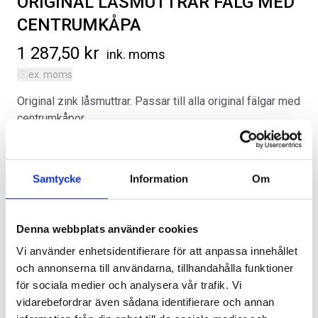
ORIGINAL LÅSMUTTRAR FÄLG MED
CENTRUMKÅPA
1 287,50
kr
ink. moms
ex. moms
Original zink låsmuttrar. Passar till alla original fälgar med
SVARTA RAM EMBLEM I
RAMBOX KIT
centrumkåpor.
FRAMDÖRRAR
Artikelnr:
Kategorier:
RA0109
Däck/Hjul
,
Ford F-150 | 2015-2020
Artikelnr:
RA0146
Artikelnr:
FO1352
808
kr
1 960
kr
Samtycke
Information
Om
Alternativ
Välj alternativ
Välj alternativ
Denna webbplats använder cookies
Vi använder enhetsidentifierare för att anpassa innehållet
och annonserna till användarna, tillhandahålla funktioner
för sociala medier och analysera vår trafik. Vi
vidarebefordrar även sådana identifierare och annan
Lägg i varukorg