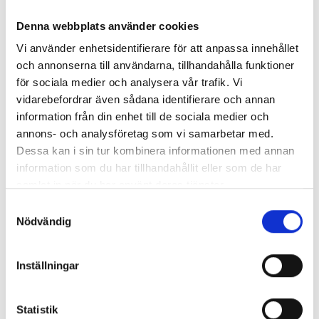
höjer designen ytterligare och ger ett utseende som
Denna webbplats använder cookies
känns igen på långt håll. Obs, passar endast GMC Sierra
från 2022 årsmodell med dieselmotorer.
Vi använder enhetsidentifierare för att anpassa innehållet
och annonserna till användarna, tillhandahålla funktioner
Kategorier:
Chevrolet Silverado | 2019-2026
,
Exteriör
för sociala medier och analysera vår trafik. Vi
Artikelnr:
CV0292
vidarebefordrar även sådana identifierare och annan
SVARTA RAM EMBLEM I
LACKSTIFT DIAMOND BLACK
information från din enhet till de sociala medier och
FRAMDÖRRAR
PXJ
Alternativ
annons- och analysföretag som vi samarbetar med.
Artikelnr:
RA0109
Artikelnr:
RA0215
Dessa kan i sin tur kombinera informationen med annan
808
kr
759
kr
information som du har tillhandahållit eller som de har
samlat in när du har använt deras tjänster.
Välj alternativ
Lägg i varukorg
Samtyckesval
Nödvändig
Lägg i varukorg
Inställningar
Leveranstid ca 2 veckor. Obs, bilder på produkten är endast
avsedda för referens, den faktiska produkten kan skilja sig.
Statistik
Original artikelnr:
12-000811,
ZC812,