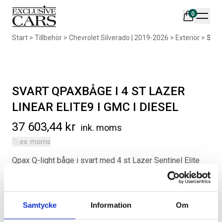
0
Din varukorg är tom
Start
>
Tillbehör
>
Chevrolet Silverado | 2019-2026
>
Exteriör
>
SVAR
Populära produkter
SVART QPAXBÅGE I 4 ST LAZER
LINEAR ELITE9 I GMC I DIESEL
37 603,44
kr
ink. moms
AIR DESIGN SPOILER I
ORIGINAL SVARTA
ex. moms
MATTSVART
GUMMIMATTOR I CREWCAB
Qpax Q-light båge i svart med 4 st Lazer Sentinel Elite
Artikelnr:
RA0261
Artikelnr:
RA0004
LED-extraljus, 15323 lumen, E-boost funktion. Förutom
5 665
kr
4 698
kr
det fantastiska ljusflödet har La4zer Sentinel Elite
extremt noga utformad ljusbild som ger både långd och
Välj alternativ
Lägg i varukorg
Samtycke
Information
Om
bredd. alo funktionen kan man välja om man önskar
koppla in (artikelnummer CV0211) på positionsljuset och