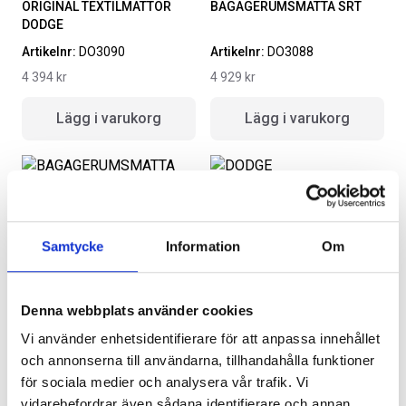
ORIGINAL TEXTILMATTOR
BAGAGERUMSMATTA SRT
DODGE
ORIGINAL GUMMIMATTOR
RAMBOX RAMSEAL
FRAM OCH BAK CREWCAB I 14-
Artikelnr:
DO3090
Artikelnr:
DO3088
24
Artikelnr:
RA0365
4 394
kr
4 929
kr
Artikelnr:
DO0161
651
kr
4 610
kr
Lägg i varukorg
Lägg i varukorg
Välj alternativ
Lägg i varukorg
BAGAGERUMSMATTA DODGE
DODGE BAGAGERUMSVÄSKA
Samtycke
Information
Om
Artikelnr:
DO3087
Artikelnr:
DO3089
4 601
kr
838
kr
Denna webbplats använder cookies
Lägg i varukorg
Lägg i varukorg
Vi använder enhetsidentifierare för att anpassa innehållet
och annonserna till användarna, tillhandahålla funktioner
för sociala medier och analysera vår trafik. Vi
vidarebefordrar även sådana identifierare och annan