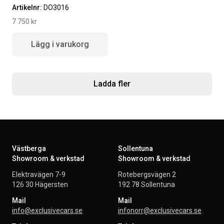
Artikelnr:
DO3016
7 750
kr
Lägg i varukorg
Ladda fler
Västberga
Sollentuna
Showroom & verkstad
Showroom & verkstad
Elektravägen 7-9
Rotebergsvägen 2
126 30 Hägersten
192 78 Sollentuna
Mail
Mail
info@exclusivecars.se
infonorr@exclusivecars.se