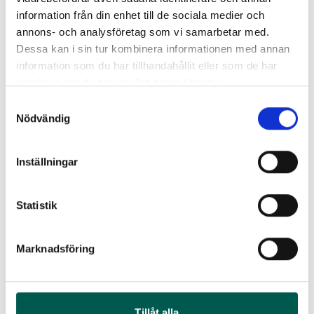
information från din enhet till de sociala medier och
annons- och analysföretag som vi samarbetar med.
ALUMINIUM INSTEGSSKYDD
Dessa kan i sin tur kombinera informationen med annan
CHALLENGER LOGO2015-
information som du har tillhandahållit eller som de har
ALUMINIUM INSTEGSSKYDD
2020
samlat in när du har använt deras tjänster.
HELLCAT 2015-2020
Artikelnr:
DO3092
Samtyckesval
Artikelnr:
DO3093
4 645
kr
Nödvändig
4 261
kr
Välj alternativ
Välj alternativ
Inställningar
Statistik
PEDAL KIT
ALUMINIUM INSTEGSSKYDD
Marknadsföring
Artikelnr:
DO3005
CHALLENGER LOGO
2 681
kr
Artikelnr:
DO3012
3 494
kr
Tillåt alla