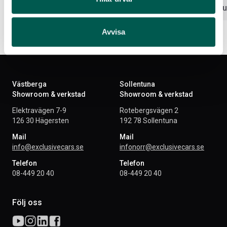
Lägg i var
Avvisa
Västberga
Sollentuna
Showroom & verkstad
Showroom & verkstad
Elektravägen 7-9
Rotebergsvägen 2
126 30 Hägersten
192 78 Sollentuna
Mail
Mail
info@exclusivecars.se
infonorr@exclusivecars.se
Telefon
Telefon
08-449 20 40
08-449 20 40
Följ oss