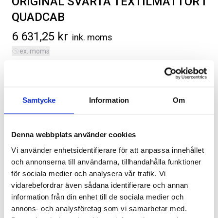
ORIGINAL SVARTA TEXTILMATTOR I
QUADCAB
6 631,25
kr
ink. moms
ex. moms
Original svarta textilmattor med Ram-logo, fram och bak.
SVARTA RAM EMBLEM I
RAMBOX KIT
Passar QuadCab-modeller.
FRAMDÖRRAR
Artikelnr:
Kategorier:
RA0109
Interiör
,
Ram Trucks 1500 | DT | 2019-2026
Artikelnr:
RA0146
Samtycke
Information
Om
Artikelnr:
RA0051
808
kr
1 960
kr
Denna webbplats använder cookies
Välj alternativ
Välj alternativ
Vi använder enhetsidentifierare för att anpassa innehållet
och annonserna till användarna, tillhandahålla funktioner
Lägg i varukorg
för sociala medier och analysera vår trafik. Vi
vidarebefordrar även sådana identifierare och annan
information från din enhet till de sociala medier och
Leveranstid ca 2 veckor. Obs, bilder på produkten är endast
avsedda för referens, den faktiska produkten kan skilja sig.
annons- och analysföretag som vi samarbetar med.