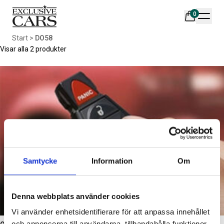
0
Din varukorg är tom
Start
>
DO58
Populära produkter
Visar alla 2 produkter
AIR DESIGN SPOILER I
ORIGINAL SVARTA
MATTSVART
GUMMIMATTOR I CREWCAB
Samtycke
Information
Om
Artikelnr:
RA0261
Artikelnr:
RA0004
5 665
kr
4 698
kr
Denna webbplats använder cookies
Välj alternativ
Lägg i varukorg
Vi använder enhetsidentifierare för att anpassa innehållet
och annonserna till användarna, tillhandahålla funktioner