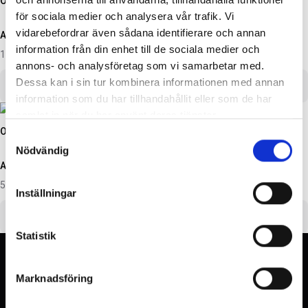
ORIGINAL FJÄRRSTART 2017-2024
för sociala medier och analysera vår trafik. Vi
vidarebefordrar även sådana identifierare och annan
Artikelnr:
DO0345
information från din enhet till de sociala medier och
15 134
kr
annons- och analysföretag som vi samarbetar med.
Dessa kan i sin tur kombinera informationen med annan
Välj alternativ
information som du har tillhandahållit eller som de har
SVARTA RAM EMBLEM I
ORIGINAL GUMMIMATTOR
samlat in när du har använt deras tjänster.
FRAMDÖRRAR
FRAM OCH BAK CREWCAB I 14-
ORIGINAL FJÄRRSTART 2009-2012
24
Samtyckesval
Artikelnr:
RA0109
Artikelnr:
DO0161
Nödvändig
808
kr
Artikelnr:
DO0008
4 610
kr
5 660
kr
Välj alternativ
Inställningar
Lägg i varukorg
Välj alternativ
Statistik
Västberga
Sollentuna
Marknadsföring
Showroom & verkstad
Showroom & verkstad