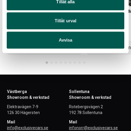
Tillåt alla
GLADIATOR DIFFERENTIAL COVER
SKID PLATE FRONT BU
Tillåt urval
Artikelnr:
JE0027
Artikelnr:
JE0023
6 283
kr
8 911
kr
Avvisa
Välj alternativ
Välj altern
Västberga
Sollentuna
Showroom & verkstad
Showroom & verkstad
Elektravägen 7-9
Rotebergsvägen 2
126 30 Hägersten
192 78 Sollentuna
Mail
Mail
info@exclusivecars.se
infonorr@exclusivecars.se