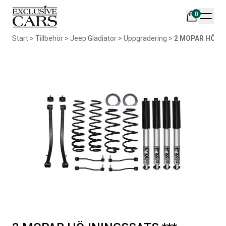
0
Din varukorg är tom
Start
>
Tillbehör
>
Jeep Gladiator
>
Uppgradering
>
2 MOPAR HÖJNI
Populära produkter
AIR DESIGN SPOILER I
ORIGINAL SVARTA
MATTSVART
GUMMIMATTOR I CREWCAB
Artikelnr:
RA0261
Artikelnr:
RA0004
5 665
kr
4 698
kr
Välj alternativ
Lägg i varukorg