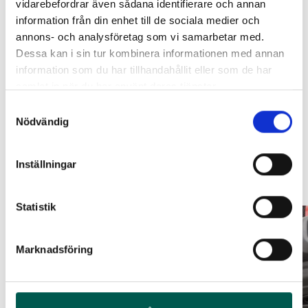
vidarebefordrar även sådana identifierare och annan
information från din enhet till de sociala medier och
Lägg i varukorg
RAMBOX RAMSEAL
LACKSTIFT DIAMOND BLACK
annons- och analysföretag som vi samarbetar med.
PXJ
Dessa kan i sin tur kombinera informationen med annan
*** Detta tillbehör kan påverka ditt fordons köregenskaper.
Artikelnr:
RA0365
Artikelnr:
RA0215
information som du har tillhandahållit eller som de har
Leveranstid ca 2 veckor. Obs, bilder på produkten är endast
avsedda för referens, den faktiska produkten kan skilja sig.
651
kr
759
kr
samlat in när du har använt deras tjänster.
Original artikelnr:
77072468AB
Samtyckesval
Välj alternativ
Lägg i varukorg
Nödvändig
Inställningar
Relaterade produkter
Statistik
Marknadsföring