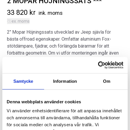
2 MOPAR HÖJNINGSSATS ***
33 820
kr
ink. moms
ex. moms
2″ Mopar Höjningssats utvecklad av Jeep sjävla för
bästa offroad egenskaper. Omfattar aluminium Fox-
SVARTA RAM EMBLEM I
ORIGINAL GUMMIMATTOR
stötdämpare, fjädrar, och förlängda bärarmar för att
FRAMDÖRRAR
FRAM OCH BAK CREWCAB I 14-
förbättra geometrin. Om vi utför monteringen ingår även
24
Artikelnr:
fyrhjulsmätning.
RA0109
Artikelnr:
DO0161
808
kr
4 610
kr
Kategorier:
Jeep Gladiator
,
Uppgradering
Artikelnr:
JE0001
Välj alternativ
Samtycke
Information
Om
Lägg i varukorg
Alternativ
Denna webbplats använder cookies
Vi använder enhetsidentifierare för att anpassa innehållet
och annonserna till användarna, tillhandahålla funktioner
för sociala medier och analysera vår trafik. Vi