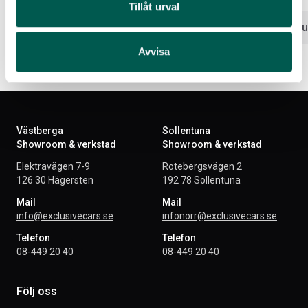
Tillåt urval
Lägg i varukorg
Lägg i var
Avvisa
Västberga
Sollentuna
Showroom & verkstad
Showroom & verkstad
Elektravägen 7-9
Rotebergsvägen 2
126 30 Hägersten
192 78 Sollentuna
Mail
Mail
info@exclusivecars.se
infonorr@exclusivecars.se
Telefon
Telefon
08-449 20 40
08-449 20 40
Följ oss