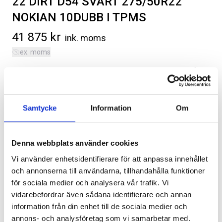
22 DIRT D54 SVART 275/50R22
NOKIAN 10DUBB I TPMS
41 875
kr
ink. moms
ex. moms
275/50R22 Nokian 10 dubbdäck med Dirt D54 svart fälg
SVARTA RAM EMBLEM I
ORIGINAL GUMMIMATTOR
samt sensorer. Montering ingår om hjulen hämtas ut hos
FRAMDÖRRAR
FRAM OCH BAK CREWCAB I 14-
oss.
24
Artikelnr:
RA0109
Artikelnr:
DO0161
Samtycke
Information
Om
Kategorier:
Chevrolet Silverado | 2019-2026
,
Däck/Hjul
808
kr
4 610
kr
Artikelnr:
CV0417
Välj alternativ
Lägg i varukorg
Denna webbplats använder cookies
Vi använder enhetsidentifierare för att anpassa innehållet
och annonserna till användarna, tillhandahålla funktioner
för sociala medier och analysera vår trafik. Vi
Lägg i varukorg
vidarebefordrar även sådana identifierare och annan
information från din enhet till de sociala medier och
Leveranstid ca 2 veckor. Obs, bilder på produkten är endast
annons- och analysföretag som vi samarbetar med.
avsedda för referens, den faktiska produkten kan skilja sig.