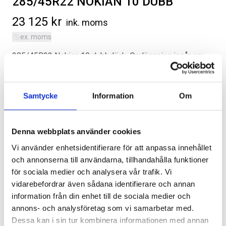
285/45R22 NOKIAN 10 DUBB
23 125
kr
ink. moms
ex. moms
285/45R22 Nokian 10 dubbdäck. Omläggning ingår om
däcken hämtas ut hos oss.
SVARTA RAM EMBLEM I
RAMBOX KIT
Kategorier:
Chevrolet Suburban | 2021-2026
,
Däck/Hjul
FRAMDÖRRAR
Samtycke
Information
Om
Artikelnr:
CV7032
Artikelnr:
RA0109
Artikelnr:
RA0146
808
kr
1 960
kr
Denna webbplats använder cookies
Välj alternativ
Välj alternativ
Vi använder enhetsidentifierare för att anpassa innehållet
Lägg i varukorg
och annonserna till användarna, tillhandahålla funktioner
för sociala medier och analysera vår trafik. Vi
vidarebefordrar även sådana identifierare och annan
Leveranstid ca 2 veckor. Obs, bilder på produkten är endast
information från din enhet till de sociala medier och
avsedda för referens, den faktiska produkten kan skilja sig.
annons- och analysföretag som vi samarbetar med.
Original artikelnr:
7219
Dessa kan i sin tur kombinera informationen med annan