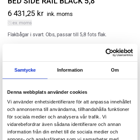
BED SIDE RAIL BLACK 5,8
6 431,25
kr
ink. moms
ex. moms
Flakbågar i svart. Obs, passar till 5,8 fots flak.
Kategorier:
Chevrolet Silverado | 2019-2026
,
Flak
SVARTA RAM EMBLEM I
RAMBOX KIT
Artikelnr:
CV0079
FRAMDÖRRAR
Artikelnr:
RA0109
Artikelnr:
RA0146
Alternativ
Samtycke
Information
Om
808
kr
1 960
kr
Välj alternativ
Välj alternativ
Denna webbplats använder cookies
Vi använder enhetsidentifierare för att anpassa innehållet
och annonserna till användarna, tillhandahålla funktioner
för sociala medier och analysera vår trafik. Vi
Lägg i varukorg
vidarebefordrar även sådana identifierare och annan
information från din enhet till de sociala medier och
Leveranstid ca 2 veckor. Obs, bilder på produkten är endast
annons- och analysföretag som vi samarbetar med.