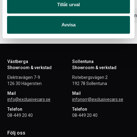
16 388
kr
8 701
kr
Tillåt urval
Välj alternativ
Välj altern
Avvisa
Västberga
Sollentuna
Showroom & verkstad
Showroom & verkstad
Elektravägen 7-9
Rotebergsvägen 2
126 30 Hägersten
192 78 Sollentuna
Mail
Mail
info@exclusivecars.se
infonorr@exclusivecars.se
Telefon
Telefon
08-449 20 40
08-449 20 40
Följ oss