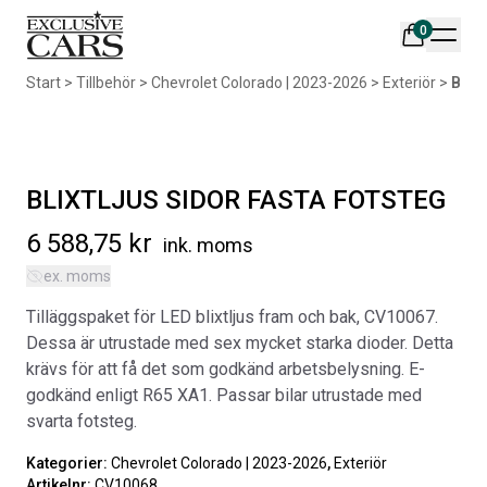
0
Din varukorg är tom
Start
>
Tillbehör
>
Chevrolet Colorado | 2023-2026
>
Exteriör
>
BLIX
Populära produkter
BLIXTLJUS SIDOR FASTA FOTSTEG
6 588,75
kr
ink. moms
ex. moms
AIR DESIGN SPOILER I
ORIGINAL SVARTA
Tilläggspaket för LED blixtljus fram och bak, CV10067.
MATTSVART
GUMMIMATTOR I CREWCAB
Dessa är utrustade med sex mycket starka dioder. Detta
Artikelnr:
RA0261
Artikelnr:
RA0004
krävs för att få det som godkänd arbetsbelysning. E-
5 665
kr
4 698
kr
godkänd enligt R65 XA1. Passar bilar utrustade med
svarta fotsteg.
Välj alternativ
Lägg i varukorg
Kategorier:
Chevrolet Colorado | 2023-2026
,
Exteriör
Artikelnr:
CV10068