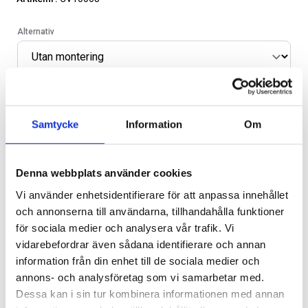
Alternativ
SVARTA RAM EMBLEM I
LACKSTIFT DIAMOND BLACK
FRAMDÖRRAR
PXJ
Samtycke
Information
Om
Artikelnr:
RA0109
Artikelnr:
RA0215
Lägg i varukorg
808
kr
759
kr
Denna webbplats använder cookies
Leveranstid ca 1 vecka. Obs, bilder på produkten är endast
Välj alternativ
Lägg i varukorg
Vi använder enhetsidentifierare för att anpassa innehållet
avsedda för referens, den faktiska produkten kan skilja sig.
och annonserna till användarna, tillhandahålla funktioner
Original artikelnr:
14-XT6E-Y,
12-1825916
för sociala medier och analysera vår trafik. Vi
vidarebefordrar även sådana identifierare och annan
information från din enhet till de sociala medier och
annons- och analysföretag som vi samarbetar med.
Relaterade produkter
Dessa kan i sin tur kombinera informationen med annan