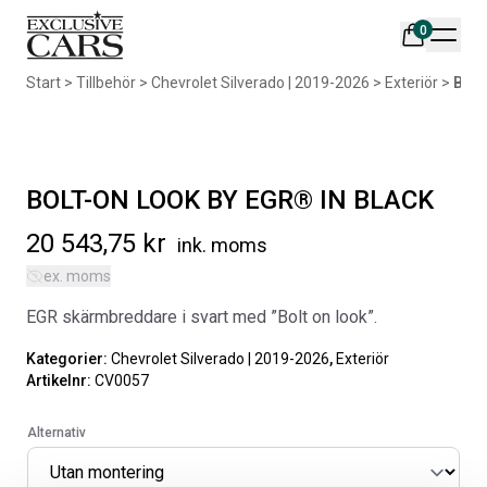
0
Din varukorg är tom
Start
>
Tillbehör
>
Chevrolet Silverado | 2019-2026
>
Exteriör
>
BOL
Populära produkter
BOLT-ON LOOK BY EGR® IN BLACK
20 543,75
kr
ink. moms
ex. moms
AIR DESIGN SPOILER I
ORIGINAL SVARTA
EGR skärmbreddare i svart med ”Bolt on look”.
MATTSVART
GUMMIMATTOR I CREWCAB
Artikelnr:
RA0261
Artikelnr:
RA0004
Kategorier:
Chevrolet Silverado | 2019-2026
,
Exteriör
Artikelnr:
CV0057
5 665
kr
4 698
kr
Välj alternativ
Lägg i varukorg
Alternativ