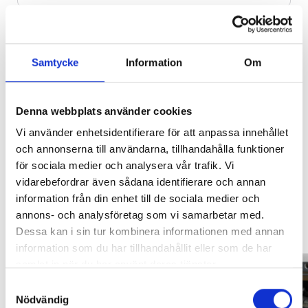
Samtycke
Information
Om
Lägg i varukorg
SVARTA RAM EMBLEM I
LACKSTIFT DIAMOND BLACK
Denna webbplats använder cookies
FRAMDÖRRAR
PXJ
Leveranstid ca 2 veckor. Obs, bilder på produkten är endast
avsedda för referens, den faktiska produkten kan skilja sig.
Vi använder enhetsidentifierare för att anpassa innehållet
Artikelnr:
RA0109
Artikelnr:
RA0215
och annonserna till användarna, tillhandahålla funktioner
Original artikelnr:
19417483
808
kr
759
kr
för sociala medier och analysera vår trafik. Vi
vidarebefordrar även sådana identifierare och annan
Välj alternativ
Lägg i varukorg
information från din enhet till de sociala medier och
Relaterade produkter
annons- och analysföretag som vi samarbetar med.
Dessa kan i sin tur kombinera informationen med annan
information som du har tillhandahållit eller som de har
samlat in när du har använt deras tjänster.
Samtyckesval
BOLT-ON LOOK BY EGR® IN BLACK
Nödvändig