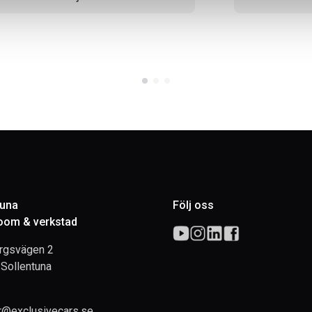
tuna
Följ oss
om & verkstad
rgsvägen 2
Sollentuna
rr@exclusivecars.se