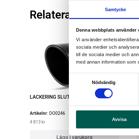
Samtycke
Relaterade produkter
Denna webbplats använder 
Vi använder enhetsidentifierar
sociala medier och analysera 
till de sociala medier och a
med annan information som du 
Samtyckesval
Nödvändig
LACKERING SLUTRÖR
Artikelnr:
DO0246
A
Avvisa
4 813
kr
2
Lägg i varukorg