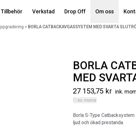
Din
Tillbehör
Verkstad
Drop Off
Om oss
Kont
ppgradering
>
BORLA CATBACKAVGASSYSTEM MED SVARTA SLUTRÖR
Popu
BORLA CAT
MED SVARTA
27 153,75
kr
ink. mo
ex. moms
AIR
MA
Borla S-Type Catbacksystem i ro
Art
ljud och ökad prestanda.
5 6