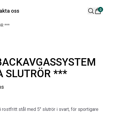
 varukorg är tom
akta oss
0
 ***
lära produkter
BACKAVGASSYSTEM
 SLUTRÖR ***
ms
 DESIGN SPOILER I
ORIGINAL SVARTA
TTSVART
GUMMIMATTOR I
stfritt stål med 5″ slutrör i svart, för sportigare
CREWCAB
ikelnr:
RA0261
Artikelnr:
RA0004
65
kr
4 698
kr