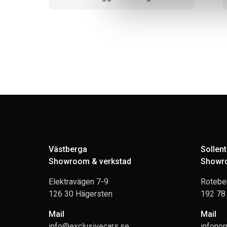
Västberga
Sollen
Showroom & verkstad
Showro
Elektravägen 7-9
Rotebe
126 30 Hägersten
192 78 
Mail
Mail
info@exclusivecars.se
infono