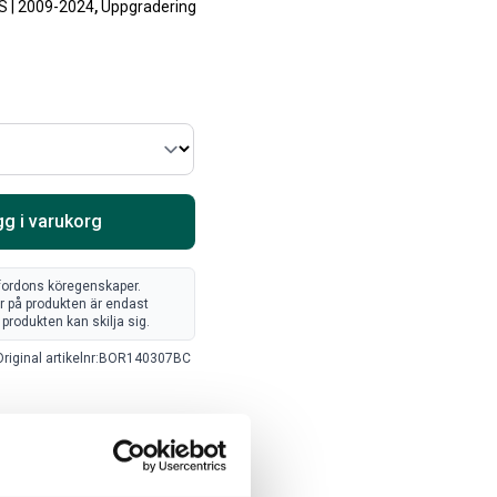
S | 2009-2024
,
Uppgradering
Välj alternativ
Lägg i varukorg
g i varukorg
t fordons köregenskaper.
er på produkten är endast
produkten kan skilja sig.
ARTA RAM EMBLEM I
RAMBOX KIT
riginal artikelnr:
BOR140307BC
AMDÖRRAR
ikelnr:
RA0109
Artikelnr:
RA0146
8
kr
1 960
kr
Välj alternativ
Välj alternativ