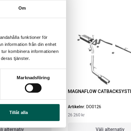
Om
andahålla funktioner för
n information från din enhet
 tur kombinera informationen
deras tjänster.
Marknadsföring
IGINAL GUMMIMATTOR
RAMBOX RAMSEAL
AM OCH BAK CREWCAB
K AVGASSYSTEM ***
MAGNAFLOW CATBACKSYSTE
4-24
Artikelnr:
RA0365
ikelnr:
DO0161
651
kr
5
Artikelnr:
DO0126
10
kr
Tillåt alla
26 260
kr
Välj alternativ
Lägg i varukorg
lj alternativ
Välj alternativ