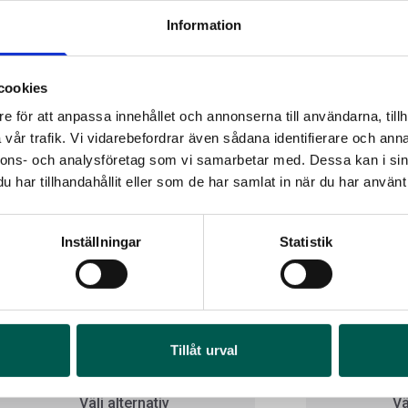
Information
cookies
e för att anpassa innehållet och annonserna till användarna, tillh
vår trafik. Vi vidarebefordrar även sådana identifierare och anna
nnons- och analysföretag som vi samarbetar med. Dessa kan i sin
har tillhandahållit eller som de har samlat in när du har använt 
Inställningar
Statistik
OR
FR
BORLA CATBACKAVGASSYSTEM MED
BORLA CATBAC
I 1
SVARTA SLUTRÖR ***
Art
rtikelnr:
DO0215
Artikelnr:
DO002
4 6
Tillåt urval
7 154
kr
22 913
kr
Välj alternativ
Vä