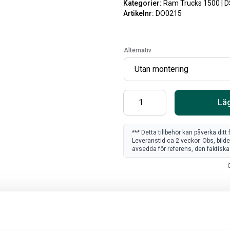
Kategorier:
Ram Trucks 1500 | D
Artikelnr:
DO0215
Alternativ
Läg
*** Detta tillbehör kan påverka dit
Leveranstid ca 2 veckor. Obs, bild
avsedda för referens, den faktiska 
SV
O
FR
Art
80