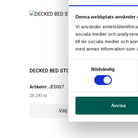
Denna webbplats använder 
Vi använder enhetsidentifierar
sociala medier och analysera 
till de sociala medier och a
med annan information som du 
Samtyckesval
Nödvändig
DECKED BED STORAGE 5,3
Artikelnr:
JE0007
A
26 245
kr
Avvisa
Välj alternativ