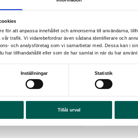
cookies
e för att anpassa innehållet och annonserna till användarna, tillh
vår trafik. Vi vidarebefordrar även sådana identifierare och anna
nnons- och analysföretag som vi samarbetar med. Dessa kan i sin
har tillhandahållit eller som de har samlat in när du har använt 
Inställningar
Statistik
DECKED D-BOX VERKTYGSLÅDA
DECKED CARGO
RA
rtikelnr:
CV0120
Artikelnr:
CV022
825
kr
21 245
kr
Art
Tillåt urval
65
Lägg i varukorg
Vä