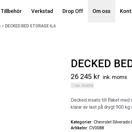
Din
Tillbehör
Verkstad
Drop Off
Om oss
Kont
k
>
DECKED BED STORAGE 6,6
Popu
DECKED BED
26 245
kr
ink. moms
ex. moms
AIR
Decked insats till flaket med 
MA
klarar av last på drygt 900 kg
Art
5 6
Kategorier:
Chevrolet Silverado 
Artikelnr:
CV0088