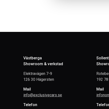
Västberga
Sollen
Showroom & verkstad
Showro
Elektravägen 7-9
Rotebe
126 30 Hägersten
192 78 
Mail
Mail
info@exclusivecars.se
infono
Telefon
Telefo