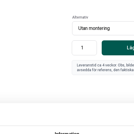
Alternativ
Läg
Leveranstid ca 4 veckor. Obs, bild
avsedda för referens, den faktiska 
SV
FR
Art
80
Information