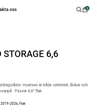
 varukorg är tom
akta oss
0
lära produkter
 STORAGE 6,6
 DESIGN SPOILER I
ORIGINAL SVARTA
utdragslådor. Insatsen är både vattentät, låsbar och
TTSVART
GUMMIMATTOR I
 ovanpå. Passar 6,6″ flak.
CREWCAB
ikelnr:
RA0261
Artikelnr:
RA0004
65
kr
| 2019-2026
,
Flak
4 698
kr