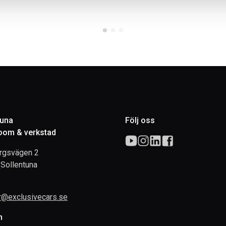
tuna
Följ oss
om & verkstad
rgsvägen 2
Sollentuna
rr@exclusivecars.se
n