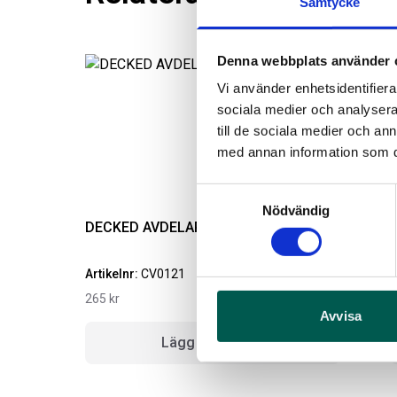
Samtycke
Denna webbplats använder 
Vi använder enhetsidentifierar
sociala medier och analysera 
till de sociala medier och a
med annan information som du 
Samtyckesval
Nödvändig
DECKED AVDELARE BREDA & SMALA
Artikelnr:
CV0121
A
265
kr
Avvisa
Lägg i varukorg