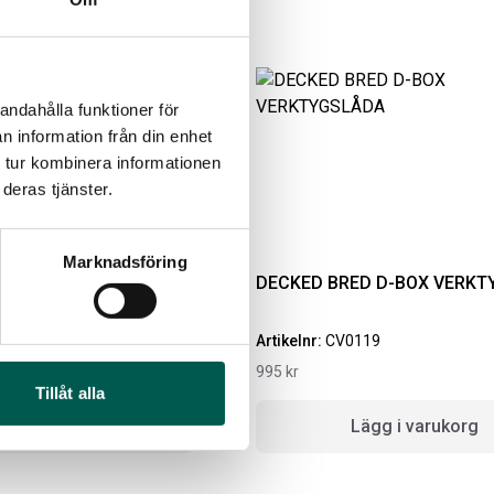
Lägg i varukorg
andahålla funktioner för
n information från din enhet
 tur kombinera informationen
deras tjänster.
Marknadsföring
GLIDE 6,6
DECKED BRED D-BOX VERKT
MBOX RAMSEAL
LACKSTIFT DIAMOND
5
Artikelnr:
CV0119
BLACK PXJ
995
kr
ikelnr:
RA0365
Artikelnr:
RA0215
Tillåt alla
1
kr
759
kr
lj alternativ
Lägg i varukorg
Välj alternativ
Lägg i varukorg