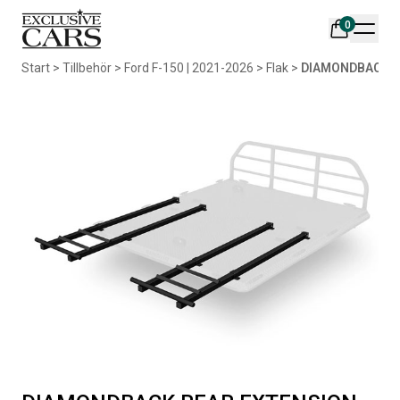
0
Din varukorg är tom
Start
>
Tillbehör
>
Ford F-150 | 2021-2026
>
Flak
>
DIAMONDBACK R
Populära produkter
AIR DESIGN SPOILER I
ORIGINAL SVARTA
MATTSVART
GUMMIMATTOR I CREWCAB
Artikelnr:
RA0261
Artikelnr:
RA0004
5 665
kr
4 698
kr
Välj alternativ
Lägg i varukorg