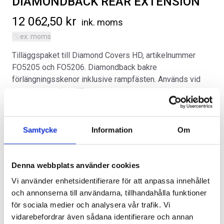
DIAMONDBACK REAR EXTENSION
12 062,50
kr
ink. moms
ex. moms
Tilläggspaket till Diamond Covers HD, artikelnummer
FO5205 och FO5206. Diamondback bakre
SVARTA RAM EMBLEM I
ORIGINAL GUMMIMATTOR
förlängningsskenor inklusive rampfästen. Används vid
FRAMDÖRRAR
FRAM OCH BAK CREWCAB I 14-
lastning av större ATV.
24
Artikelnr:
RA0109
Artikelnr:
DO0161
Kategorier:
Flak
,
Ford F-150 | 2021-2026
808
kr
Artikelnr:
FO5212
4 610
kr
Samtycke
Information
Om
Välj alternativ
Lägg i varukorg
Alternativ
Denna webbplats använder cookies
Vi använder enhetsidentifierare för att anpassa innehållet
och annonserna till användarna, tillhandahålla funktioner
för sociala medier och analysera vår trafik. Vi
vidarebefordrar även sådana identifierare och annan