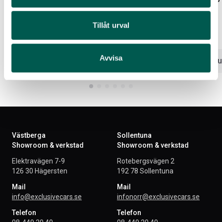
Artikelnr:
FO5213
Artikelnr:
FO5214
Tillåt urval
5 731
kr
9 928
kr
Avvisa
Välj alternativ
Lägg i var
Västberga
Sollentuna
Showroom & verkstad
Showroom & verkstad
Elektravägen 7-9
Rotebergsvägen 2
126 30 Hägersten
192 78 Sollentuna
Mail
Mail
info@exclusivecars.se
infonorr@exclusivecars.se
Telefon
Telefon