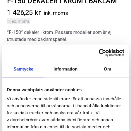
F-150 DEKALER I KROM I BAKLÄM
1 426,25
kr
ink. moms
ex. moms
”F-150” dekaler i krom. Passars modeller som är ej
utrustade med baklämspanel.
SVARTA RAM EMBLEM I
LACKSTIFT DIAMOND BLACK
Kategorier:
Exteriör
,
Ford F-150 | 2021-2026
FRAMDÖRRAR
PXJ
Artikelnr:
FO5103
Artikelnr:
RA0109
Artikelnr:
RA0215
808
kr
759
kr
Samtycke
Information
Om
Alternativ
Välj alternativ
Lägg i varukorg
Denna webbplats använder cookies
Vi använder enhetsidentifierare för att anpassa innehållet
och annonserna till användarna, tillhandahålla funktioner
för sociala medier och analysera vår trafik. Vi
Lägg i varukorg
vidarebefordrar även sådana identifierare och annan
information från din enhet till de sociala medier och