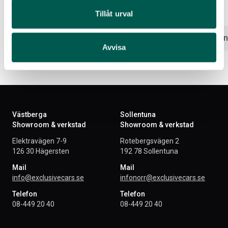
Artikelnr:
FO5100
Artikelnr:
FO5101
Tillåt urval
2 220
kr
1 576
kr
Välj alternativ
Välj altern
Avvisa
Västberga
Sollentuna
Showroom & verkstad
Showroom & verkstad
Elektravägen 7-9
Rotebergsvägen 2
126 30 Hägersten
192 78 Sollentuna
Mail
Mail
info@exclusivecars.se
infonorr@exclusivecars.se
Telefon
Telefon
08-449 20 40
08-449 20 40