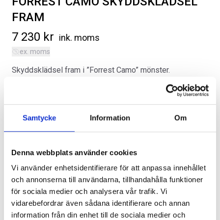
FORREST CAMO SKYDDSKLÄDSEL
FRAM
7 230
kr
ink. moms
ex. moms
Skyddsklädsel fram i ”Forrest Camo” mönster.
SVARTA RAM EMBLEM I
ORIGINAL GUMMIMATTOR
FRAMDÖRRAR
FRAM OCH BAK CREWCAB I 14-
Kategorier:
Ford F-150 | 2015-2020
,
Interiör
24
Artikelnr:
FO1356
Artikelnr:
RA0109
Artikelnr:
DO0161
808
kr
Samtycke
Information
Om
4 610
kr
Alternativ
Välj alternativ
Lägg i varukorg
Denna webbplats använder cookies
Vi använder enhetsidentifierare för att anpassa innehållet
och annonserna till användarna, tillhandahålla funktioner
för sociala medier och analysera vår trafik. Vi
vidarebefordrar även sådana identifierare och annan
Lägg i varukorg
information från din enhet till de sociala medier och