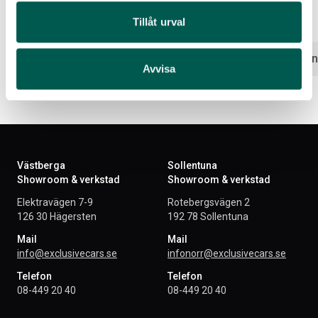
Artikelnr:
FO1357
Artikelnr:
FO1359
Tillåt urval
7 230
kr
7 230
kr
Välj alternativ
Välj altern
Avvisa
Västberga
Sollentuna
Showroom & verkstad
Showroom & verkstad
Elektravägen 7-9
Rotebergsvägen 2
126 30 Hägersten
192 78 Sollentuna
Mail
Mail
info@exclusivecars.se
infonorr@exclusivecars.se
Telefon
Telefon
08-449 20 40
08-449 20 40