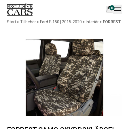
0
Din varukorg är tom
Start
>
Tillbehör
>
Ford F-150 | 2015-2020
>
Interiör
>
FORREST CA
Populära produkter
AIR DESIGN SPOILER I
ORIGINAL SVARTA
MATTSVART
GUMMIMATTOR I CREWCAB
Artikelnr:
RA0261
Artikelnr:
RA0004
5 665
kr
4 698
kr
Välj alternativ
Lägg i varukorg