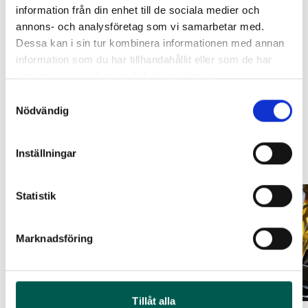
information från din enhet till de sociala medier och
Leverans enligt bokning på en av våra anläggningar.
ORIGINAL GUMMIMATTOR
RAMBOX RAMSEAL
annons- och analysföretag som vi samarbetar med.
FRAM OCH BAK CREWCAB I 14-
Dessa kan i sin tur kombinera informationen med annan
Original artikelnr:
P6609025,
12731742,
24
12616850,
84121217,
Artikelnr:
RA0365
information som du har tillhandahållit eller som de har
Artikelnr:
DO0161
13508023,
10600100,
samlat in när du har använt deras tjänster.
651
kr
4 610
kr
RIS51701
Samtyckesval
Välj alternativ
Nödvändig
Lägg i varukorg
Relaterade produkter
Inställningar
Statistik
Marknadsföring
Tillåt alla