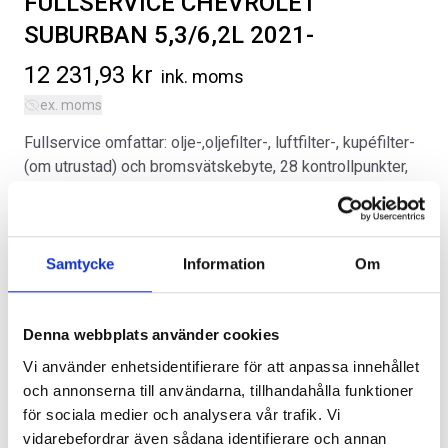
FULLSERVICE CHEVROLET
SUBURBAN 5,3/6,2L 2021-
12 231,93
kr
ink. moms
ex. moms
Fullservice omfattar: olje-,oljefilter-, luftfilter-, kupéfilter-
SVARTA RAM EMBLEM I
RAMBOX KIT
(om utrustad) och bromsvätskebyte, 28 kontrollpunkter,
FRAMDÖRRAR
datadiagnos samt uppdatering av programvara och
Artikelnr:
RA0109
Artikelnr:
RA0146
utvändig tvätt. Obs, tilläggsarbeten kan tillkomma
808
kr
1 960
kr
beroende på miltalen.
Samtycke
Information
Om
Kategorier:
Välj alternativ
Chevrolet Suburban | 2021-2026
Välj alternativ
,
Diverse
Artikelnr:
CV258
Denna webbplats använder cookies
Vi använder enhetsidentifierare för att anpassa innehållet
och annonserna till användarna, tillhandahålla funktioner
för sociala medier och analysera vår trafik. Vi
Lägg i varukorg
vidarebefordrar även sådana identifierare och annan