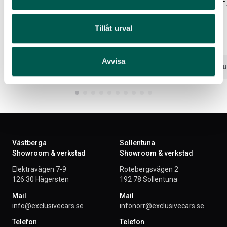
FULLSERVICE CHEVROLET SUBURBAN
OLJEBYTE CHEVROLET
5,3/6,2L 2021-
5,3/6,2L 2021-
Tillåt urval
Artikelnr:
CV258
Artikelnr:
CV256
12 232
kr
4 138
kr
Avvisa
Lägg i varukorg
Lägg i var
Västberga
Sollentuna
Showroom & verkstad
Showroom & verkstad
Elektravägen 7-9
Rotebergsvägen 2
126 30 Hägersten
192 78 Sollentuna
Mail
Mail
info@exclusivecars.se
infonorr@exclusivecars.se
Telefon
Telefon