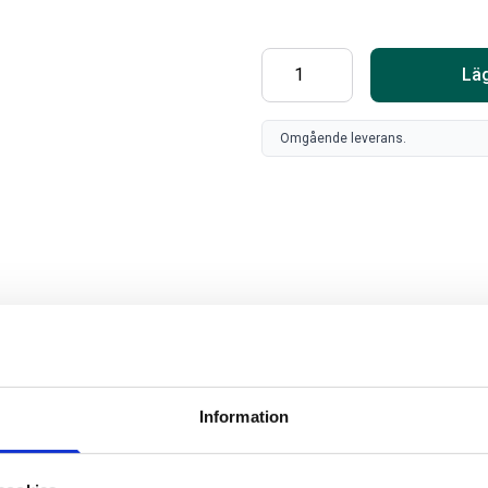
Läg
Omgående leverans.
SV
FR
Art
Information
80