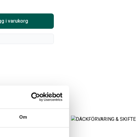
Välj alternativ
Lägg i varukorg
g i varukorg
ARTA RAM EMBLEM I
ORIGINAL GUMMIMATTOR
AMDÖRRAR
FRAM OCH BAK CREWCAB
I 14-24
ikelnr:
RA0109
Om
Artikelnr:
DO0161
8
kr
4 610
kr
Välj alternativ