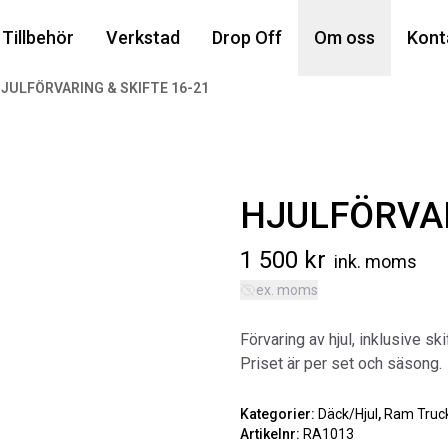
Din
Tillbehör
Verkstad
Drop Off
Om oss
Kont
JULFÖRVARING & SKIFTE 16-21
Popu
HJULFÖRVAR
1 500
kr
ink. moms
ex. moms
AIR
Förvaring av hjul, inklusive ski
MA
Priset är per set och säsong.
Art
5 6
Kategorier:
Däck/Hjul
,
Ram Truc
Artikelnr:
RA1013