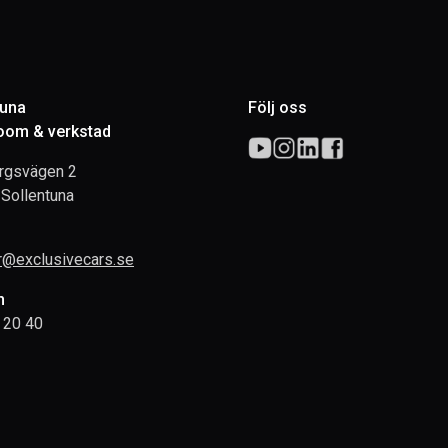
tuna
Följ oss
om & verkstad
rgsvägen 2
Sollentuna
rr@exclusivecars.se
n
 20 40