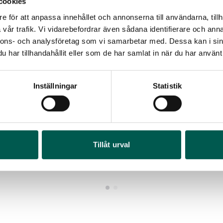
cookies
e för att anpassa innehållet och annonserna till användarna, tillh
vår trafik. Vi vidarebefordrar även sådana identifierare och anna
nnons- och analysföretag som vi samarbetar med. Dessa kan i sin
har tillhandahållit eller som de har samlat in när du har använt 
HJULFÖRVARING & SKIFTE 21-24
DÄCKFÖRVARIN
Inställningar
Statistik
rtikelnr:
RA1014
Artikelnr:
RA101
 875
kr
2 500
kr
Lägg i varukorg
Läg
RA
Tillåt urval
Art
65