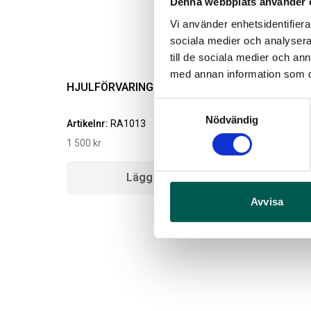
Denna webbplats använder 
Vi använder enhetsidentifierar
sociala medier och analysera 
till de sociala medier och a
med annan information som du 
HJULFÖRVARING & SKIFTE 16-21
Samtyckesval
Nödvändig
Artikelnr:
RA1013
A
1 500
kr
1
Lägg i varukorg
Avvisa