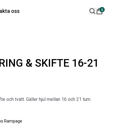
 varukorg är tom
akta oss
0
lära produkter
ING & SKIFTE 16-21
 DESIGN SPOILER I
ORIGINAL SVARTA
fte och tvätt. Gäller hjul mellan 16 och 21 tum.
TTSVART
GUMMIMATTOR I
CREWCAB
ikelnr:
RA0261
Artikelnr:
RA0004
65
kr
ks Rampage
4 698
kr