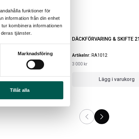
Lägg i varukorg
andahålla funktioner för
n information från din enhet
 tur kombinera informationen
deras tjänster.
G & SKIFTE 19-20
DÄCKFÖRVARING & SKIFTE 2
Marknadsföring
1
Artikelnr:
RA1012
3 000
kr
g i varukorg
Lägg i varukorg
MBOX RAMSEAL
LACKSTIFT DIAMOND
Tillåt alla
BLACK PXJ
ikelnr:
RA0365
Artikelnr:
RA0215
1
kr
759
kr
Välj alternativ
Lägg i varukorg