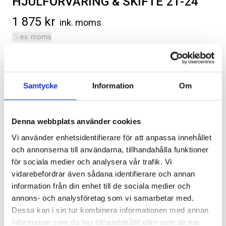
HJULFÖRVARING & SKIFTE 21-24
1 875
kr
ink. moms
ex. moms
Förvaring av hjul, inklusive skifte och tvätt. Gäller hjul som
är 22 tum eller större. Priset är per set och säsong.
SVARTA RAM EMBLEM I
RAMBOX KIT
Samtycke
Information
Om
Kategorier:
Däck/Hjul
,
Ford F-150 | 2015-2020
FRAMDÖRRAR
Artikelnr:
FO1501
Artikelnr:
RA0109
Artikelnr:
RA0146
808
kr
1 960
kr
Denna webbplats använder cookies
Vi använder enhetsidentifierare för att anpassa innehållet
Välj alternativ
Välj alternativ
och annonserna till användarna, tillhandahålla funktioner
Lägg i varukorg
för sociala medier och analysera vår trafik. Vi
vidarebefordrar även sådana identifierare och annan
information från din enhet till de sociala medier och
Omgående leverans.
annons- och analysföretag som vi samarbetar med.
Dessa kan i sin tur kombinera informationen med annan
information som du har tillhandahållit eller som de har