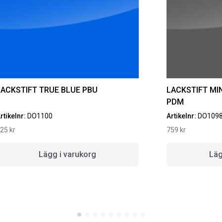
LACKSTIFT TRUE BLUE PBU
LACKSTIFT MI
PDM
rtikelnr:
DO1100
Artikelnr:
DO109
625
kr
759
kr
OR
FR
Lägg i varukorg
Läg
I 1
Art
4 6