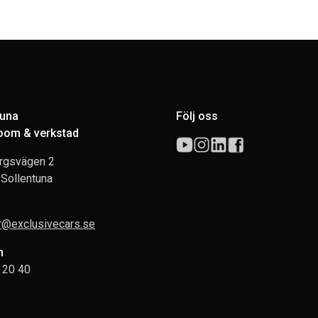
tuna
Följ oss
om & verkstad
rgsvägen 2
Sollentuna
rr@exclusivecars.se
n
 20 40