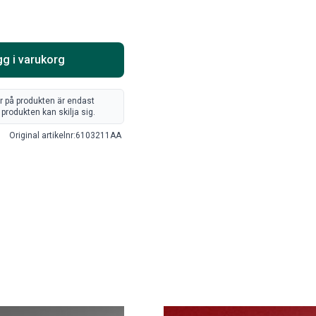
Välj alternativ
Lägg i varukorg
g i varukorg
er på produkten är endast
produkten kan skilja sig.
Original artikelnr:
6103211AA
ARTA RAM EMBLEM I
RAMBOX KIT
AMDÖRRAR
ikelnr:
RA0109
Artikelnr:
RA0146
8
kr
1 960
kr
Välj alternativ
Välj alternativ