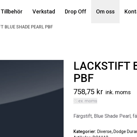
Din
Tillbehör
Verkstad
Drop Off
Om oss
Kont
T BLUE SHADE PEARL PBF
Popu
LACKSTIFT 
PBF
758,75
kr
ink. moms
ex. moms
AIR
MA
Färgstift, Blue Shade Pearl, f
Art
5 6
Kategorier:
Diverse
,
Dodge Dura