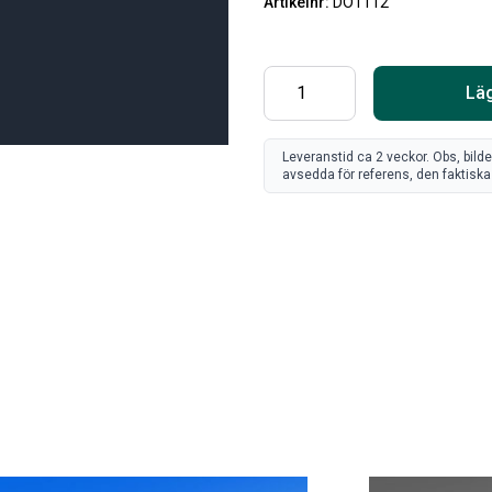
Artikelnr:
DO1112
Läg
Leveranstid ca 2 veckor. Obs, bild
avsedda för referens, den faktiska 
SV
FR
Art
80