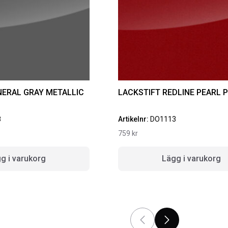
NERAL GRAY METALLIC
LACKSTIFT REDLINE PEARL 
8
Artikelnr:
DO1113
759
kr
IGINAL GUMMIMATTOR
RAMBOX RAMSEAL
AM OCH BAK CREWCAB
g i varukorg
Lägg i varukorg
4-24
Artikelnr:
RA0365
ikelnr:
DO0161
651
kr
10
kr
Välj alternativ
Lägg i varukorg