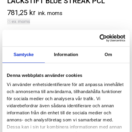
LACKSTIFT BLUE STREAK PCL
781,25
kr
ink. moms
ex. moms
Färgstift, Blue Streak Pearlcoat, färgkod PCL.
Kategorier:
Diverse
,
Ram Trucks 1500 | DS | 2009-2024
SVARTA RAM EMBLEM I
ORIGINAL GUMMIMATTOR
Artikelnr:
DO0304
FRAMDÖRRAR
FRAM OCH BAK CREWCAB I 14-
Samtycke
Information
Om
24
Artikelnr:
RA0109
Artikelnr:
DO0161
808
kr
4 610
kr
Denna webbplats använder cookies
Välj alternativ
Vi använder enhetsidentifierare för att anpassa innehållet
Lägg i varukorg
Lägg i varukorg
och annonserna till användarna, tillhandahålla funktioner
för sociala medier och analysera vår trafik. Vi
Leveranstid ca 2 veckor. Obs, bilder på produkten är endast
vidarebefordrar även sådana identifierare och annan
avsedda för referens, den faktiska produkten kan skilja sig.
information från din enhet till de sociala medier och
Original artikelnr:
5163954AA
annons- och analysföretag som vi samarbetar med.
Dessa kan i sin tur kombinera informationen med annan