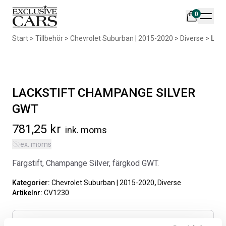
0
Din varukorg är tom
Start
>
Tillbehör
>
Chevrolet Suburban | 2015-2020
>
Diverse
>
LAC
Populära produkter
LACKSTIFT CHAMPANGE SILVER
GWT
781,25
kr
ink. moms
AIR DESIGN SPOILER I
ORIGINAL SVARTA
ex. moms
MATTSVART
GUMMIMATTOR I CREWCAB
Färgstift, Champange Silver, färgkod GWT.
Artikelnr:
RA0261
Artikelnr:
RA0004
5 665
kr
4 698
kr
Kategorier:
Chevrolet Suburban | 2015-2020
,
Diverse
Artikelnr:
CV1230
Välj alternativ
Lägg i varukorg