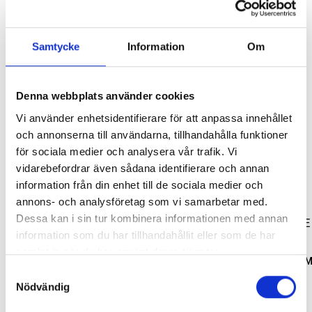
Lägg i varukorg
Samtycke
Information
Om
Leveranstid ca 2 veckor. Obs, bilder på produkten är endast
avsedda för referens, den faktiska produkten kan skilja sig.
Denna webbplats använder cookies
SVARTA RAM EMBLEM I
RAMBOX KIT
Original artikelnr:
19328538
Vi använder enhetsidentifierare för att anpassa innehållet
FRAMDÖRRAR
och annonserna till användarna, tillhandahålla funktioner
Artikelnr:
RA0109
Artikelnr:
RA0146
för sociala medier och analysera vår trafik. Vi
808
kr
1 960
kr
vidarebefordrar även sådana identifierare och annan
Relaterade produkter
information från din enhet till de sociala medier och
Välj alternativ
Välj alternativ
annons- och analysföretag som vi samarbetar med.
Dessa kan i sin tur kombinera informationen med annan
information som du har tillhandahållit eller som de har
LACKSTIFT SILVER ICE GAN
samlat in när du har använt deras tjänster.
LACKSTIFT WHITE DIA
Samtyckesval
Artikelnr:
CV1234
Nödvändig
Artikelnr:
CV1235
781
kr