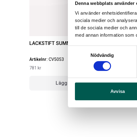
Denna webbplats använder 
Vi använder enhetsidentifierar
sociala medier och analysera 
till de sociala medier och a
med annan information som du 
LACKSTIFT SUMMIT WHITE GAZ
Samtyckesval
Nödvändig
Artikelnr:
CV5053
A
781
kr
Lägg i varukorg
Avvisa