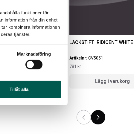
andahålla funktioner för
n information från din enhet
 tur kombinera informationen
deras tjänster.
RK SHADOW MET GJI
LACKSTIFT IRIDICENT WHIT
Marknadsföring
5
Artikelnr:
CV5051
781
kr
MBOX KIT
ORIGINAL GUMMIMATTOR
g i varukorg
Lägg i varukorg
FRAM OCH BAK CREWCAB
Tillåt alla
I 14-24
ikelnr:
RA0146
Artikelnr:
DO0161
60
kr
4 610
kr
Välj alternativ
Lägg i varukorg