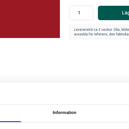
Läg
Leveranstid ca 2 veckor. Obs, bild
avsedda för referens, den faktiska 
SV
FR
Art
Information
80