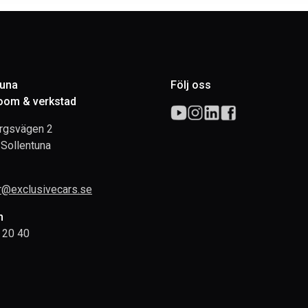
tuna
Följ oss
om & verkstad
rgsvägen 2
Sollentuna
rr@exclusivecars.se
n
 20 40