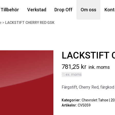
Din
Tillbehör
Verkstad
Drop Off
Om oss
Kont
e
>
LACKSTIFT CHERRY RED GSK
Popu
LACKSTIFT 
781,25
kr
ink. moms
ex. moms
AIR
Färgstift, Cherry Red, färgkod
MA
Art
Kategorier:
Chevrolet Tahoe | 2
Artikelnr:
CV5059
5 6