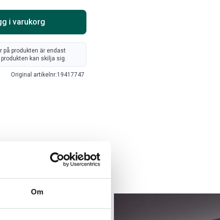
Välj alternativ
Lägg i varukorg
g i varukorg
er på produkten är endast
produkten kan skilja sig.
Original artikelnr:
19417747
ARTA RAM EMBLEM I
LACKSTIFT DIAMOND
AMDÖRRAR
BLACK PXJ
ikelnr:
RA0109
Artikelnr:
RA0215
Om
8
kr
759
kr
Välj alternativ
Lägg i varukorg