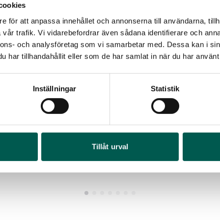
cookies
e för att anpassa innehållet och annonserna till användarna, tillh
vår trafik. Vi vidarebefordrar även sådana identifierare och anna
nnons- och analysföretag som vi samarbetar med. Dessa kan i sin
har tillhandahållit eller som de har samlat in när du har använt 
LACKSTIFT SATIN STEEL GRAY MET
LACKSTIFT DA
G9K
Inställningar
Statistik
rtikelnr:
CV5052
Artikelnr:
CV505
759
kr
759
kr
RA
Lägg i varukorg
Läg
Tillåt urval
Art
1 9