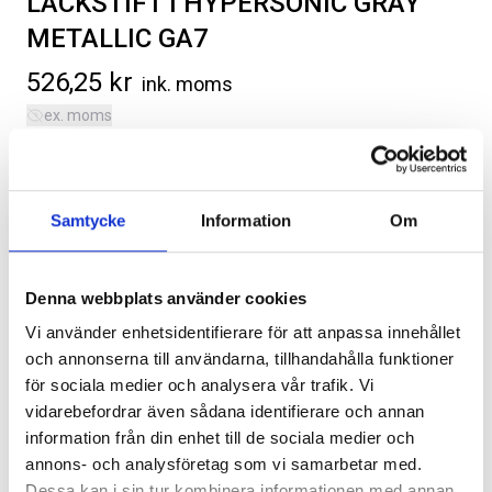
LACKSTIFT I HYPERSONIC GRAY
METALLIC GA7
526,25
kr
ink. moms
ex. moms
Färgstift, Hypersonic Gray Metallic, färgkod GA7.
SVARTA RAM EMBLEM I
RAMBOX KIT
FRAMDÖRRAR
Kategorier:
Chevrolet Corvette C8
,
Diverse
Samtycke
Information
Om
Artikelnr:
C80050
Artikelnr:
RA0109
Artikelnr:
RA0146
808
kr
1 960
kr
Denna webbplats använder cookies
Välj alternativ
Välj alternativ
Vi använder enhetsidentifierare för att anpassa innehållet
Lägg i varukorg
och annonserna till användarna, tillhandahålla funktioner
för sociala medier och analysera vår trafik. Vi
vidarebefordrar även sådana identifierare och annan
Leveranstid ca 2 veckor. Obs, bilder på produkten är endast
information från din enhet till de sociala medier och
avsedda för referens, den faktiska produkten kan skilja sig.
annons- och analysföretag som vi samarbetar med.
Original artikelnr:
19421104
Dessa kan i sin tur kombinera informationen med annan