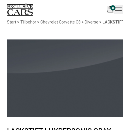
0
Din varukorg är tom
Start
>
Tillbehör
>
Chevrolet Corvette C8
>
Diverse
>
LACKSTIFT I 
Populära produkter
AIR DESIGN SPOILER I
ORIGINAL SVARTA
MATTSVART
GUMMIMATTOR I CREWCAB
Artikelnr:
RA0261
Artikelnr:
RA0004
5 665
kr
4 698
kr
Välj alternativ
Lägg i varukorg