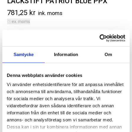
LACKSTIFT PATRIOT BLUE PPX
781,25
kr
ink. moms
ex. moms
Färgstift, Patriot Blue, färgkod PPX.
Kategorier:
Diverse
,
Ram Trucks 1500 | DT | 2019-2026
SVARTA RAM EMBLEM I
RAMBOX KIT
Artikelnr:
RA0220
FRAMDÖRRAR
Samtycke
Information
Om
Artikelnr:
RA0109
Artikelnr:
RA0146
808
kr
1 960
kr
Denna webbplats använder cookies
Välj alternativ
Välj alternativ
Vi använder enhetsidentifierare för att anpassa innehållet
Lägg i varukorg
och annonserna till användarna, tillhandahålla funktioner
för sociala medier och analysera vår trafik. Vi
Leveranstid ca 2 veckor. Obs, bilder på produkten är endast
vidarebefordrar även sådana identifierare och annan
avsedda för referens, den faktiska produkten kan skilja sig.
information från din enhet till de sociala medier och
Original artikelnr:
68626498AA
annons- och analysföretag som vi samarbetar med.
Dessa kan i sin tur kombinera informationen med annan