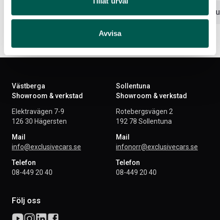
Tillåt urval
Lägg i varukorg
Lägg i var
Avvisa
Västberga
Sollentuna
Showroom & verkstad
Showroom & verkstad
Elektravägen 7-9
Rotebergsvägen 2
126 30 Hägersten
192 78 Sollentuna
Mail
Mail
info@exclusivecars.se
infonorr@exclusivecars.se
Telefon
Telefon
08-449 20 40
08-449 20 40
Följ oss