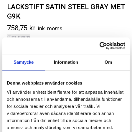
LACKSTIFT SATIN STEEL GRAY MET
G9K
758,75
kr
ink. moms
ex. moms
SVARTA RAM EMBLEM I
RAMBOX KIT
Färgstift, Satin Steel Metallic, färkod G9K.
FRAMDÖRRAR
Kategorier:
Chevrolet Silverado | 2019-2026
,
Diverse
Artikelnr:
RA0109
Artikelnr:
RA0146
Samtycke
Information
Om
Artikelnr:
CV0145
808
kr
1 960
kr
Välj alternativ
Välj alternativ
Denna webbplats använder cookies
Vi använder enhetsidentifierare för att anpassa innehållet
och annonserna till användarna, tillhandahålla funktioner
Lägg i varukorg
för sociala medier och analysera vår trafik. Vi
vidarebefordrar även sådana identifierare och annan
Leveranstid ca 2 veckor. Obs, bilder på produkten är endast
information från din enhet till de sociala medier och
avsedda för referens, den faktiska produkten kan skilja sig.
annons- och analysföretag som vi samarbetar med.