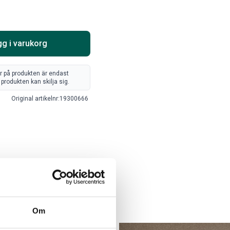
Välj alternativ
Lägg i varukorg
g i varukorg
er på produkten är endast
produkten kan skilja sig.
Original artikelnr:
19300666
ARTA RAM EMBLEM I
LACKSTIFT DIAMOND
AMDÖRRAR
BLACK PXJ
ikelnr:
RA0109
Artikelnr:
RA0215
8
kr
759
kr
Om
Välj alternativ
Lägg i varukorg