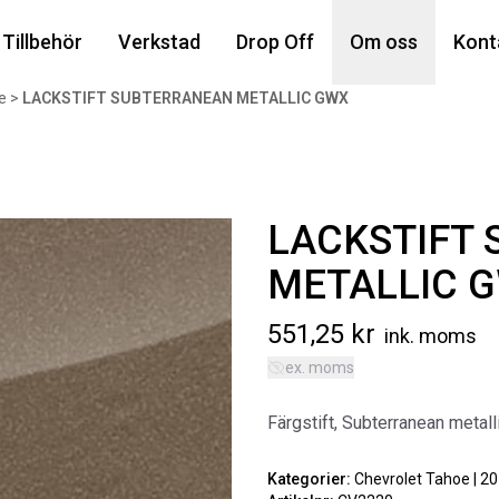
Din
Tillbehör
Verkstad
Drop Off
Om oss
Kont
e
>
LACKSTIFT SUBTERRANEAN METALLIC GWX
Popu
LACKSTIFT
METALLIC 
551,25
kr
ink. moms
ex. moms
AIR
MA
Färgstift, Subterranean metal
Art
5 6
Kategorier:
Chevrolet Tahoe | 2