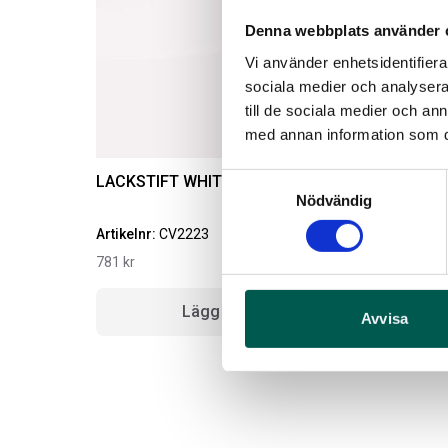
Denna webbplats använder 
Vi använder enhetsidentifierar
sociala medier och analysera 
till de sociala medier och a
med annan information som du 
Samtyckesval
LACKSTIFT WHITE DIAMOND GBN
Nödvändig
Artikelnr:
CV2223
A
781
kr
Lägg i varukorg
Avvisa