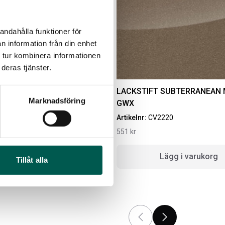
andahålla funktioner för
n information från din enhet
 tur kombinera informationen
deras tjänster.
VER ICE GAN
LACKSTIFT SUBTERRANEAN 
Marknadsföring
GWX
2
Artikelnr:
CV2220
551
kr
MBOX KIT
ORIGINAL GUMMIMATTOR
FRAM OCH BAK CREWCAB
g i varukorg
Lägg i varukorg
I 14-24
Tillåt alla
ikelnr:
RA0146
Artikelnr:
DO0161
60
kr
4 610
kr
Välj alternativ
Lägg i varukorg