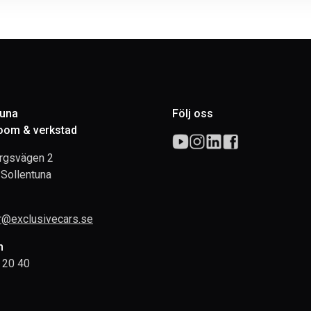
tuna
Följ oss
om & verkstad
rgsvägen 2
Sollentuna
rr@exclusivecars.se
n
 20 40