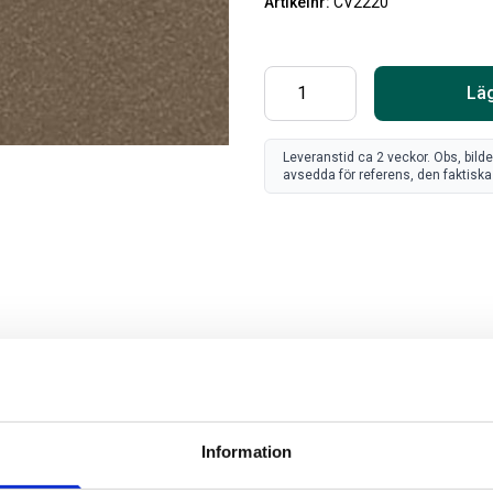
Artikelnr:
CV2220
Läg
Leveranstid ca 2 veckor. Obs, bild
avsedda för referens, den faktiska 
SV
FR
Art
80
Information