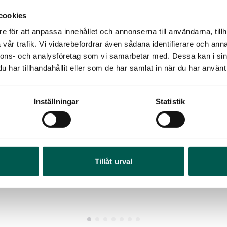
cookies
e för att anpassa innehållet och annonserna till användarna, tillh
vår trafik. Vi vidarebefordrar även sådana identifierare och anna
nnons- och analysföretag som vi samarbetar med. Dessa kan i sin
har tillhandahållit eller som de har samlat in när du har använt 
LACKSTIFT SUMMIT WHITE GAZ
LACKSTIFT SIL
Inställningar
Statistik
rtikelnr:
CV2221
Artikelnr:
CV222
781
kr
781
kr
RA
Lägg i varukorg
Läg
Tillåt urval
Art
1 9