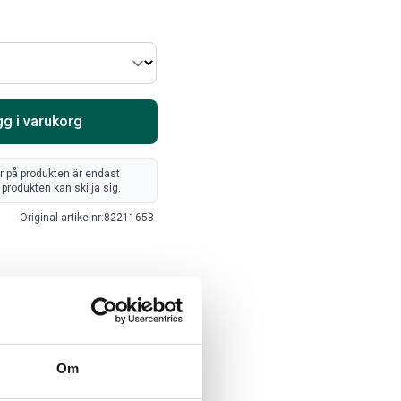
Välj alternativ
Lägg i varukorg
g i varukorg
er på produkten är endast
produkten kan skilja sig.
Original artikelnr:
82211653
ARTA RAM EMBLEM I
ORIGINAL GUMMIMATTOR
AMDÖRRAR
FRAM OCH BAK CREWCAB
I 14-24
ikelnr:
RA0109
Artikelnr:
DO0161
8
kr
Om
4 610
kr
Välj alternativ