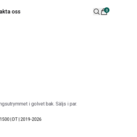
 varukorg är tom
akta oss
0
lära produkter
s
 DESIGN SPOILER I
ORIGINAL SVARTA
ngsutrymmet i golvet bak. Säljs i par.
TTSVART
GUMMIMATTOR I
CREWCAB
ikelnr:
RA0261
1500 | DT | 2019-2026
Artikelnr:
RA0004
65
kr
4 698
kr