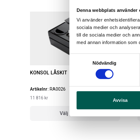
Denna webbplats använder 
Vi använder enhetsidentifierar
sociala medier och analysera 
till de sociala medier och a
med annan information som du 
Samtyckesval
Nödvändig
KONSOL LÅSKIT
Artikelnr:
RA0026
A
11 816
kr
3
Avvisa
Välj alternativ