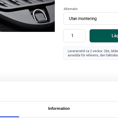
Alternativ
Läg
Leveranstid ca 2 veckor. Obs, bild
avsedda för referens, den faktiska 
SV
FR
Art
80
Information