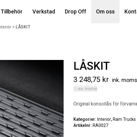
Din
Tillbehör
Verkstad
Drop Off
Om oss
Kont
nteriör
>
LÅSKIT
Popu
LÅSKIT
3 248,75
kr
ink. mom
ex. moms
AIR
Original konsollås för förvarni
MA
Art
Kategorier:
Interiör
,
Ram Trucks 
Artikelnr:
RA0027
5 6