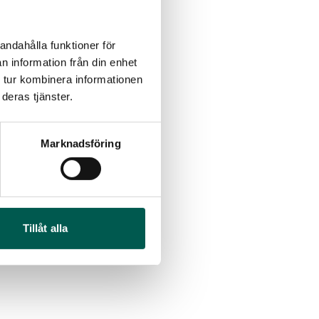
Lägg i varukorg
andahålla funktioner för
n information från din enhet
 tur kombinera informationen
deras tjänster.
Marknadsföring
MBOX RAMSEAL
LACKSTIFT DIAMOND
BLACK PXJ
Tillåt alla
ikelnr:
RA0365
Artikelnr:
RA0215
1
kr
759
kr
Välj alternativ
Lägg i varukorg