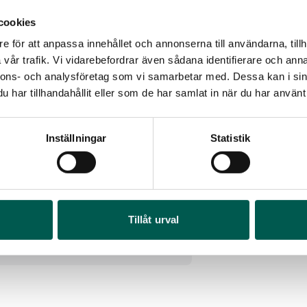
cookies
e för att anpassa innehållet och annonserna till användarna, tillh
vår trafik. Vi vidarebefordrar även sådana identifierare och anna
nnons- och analysföretag som vi samarbetar med. Dessa kan i sin
har tillhandahållit eller som de har samlat in när du har använt 
Inställningar
Statistik
LÅSKIT
rtikelnr:
RA0027
RA
 249
kr
Tillåt urval
Art
Välj alternativ
65