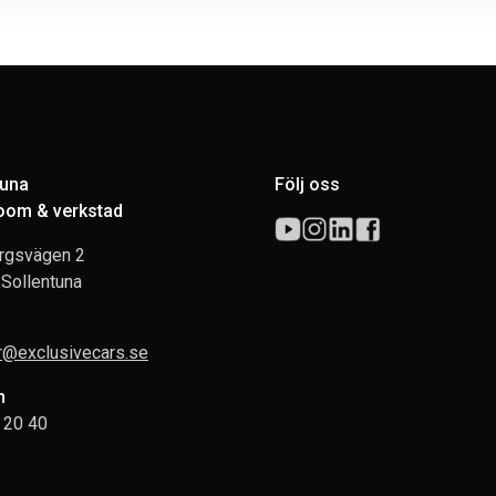
tuna
Följ oss
om & verkstad
rgsvägen 2
Sollentuna
rr@exclusivecars.se
n
 20 40