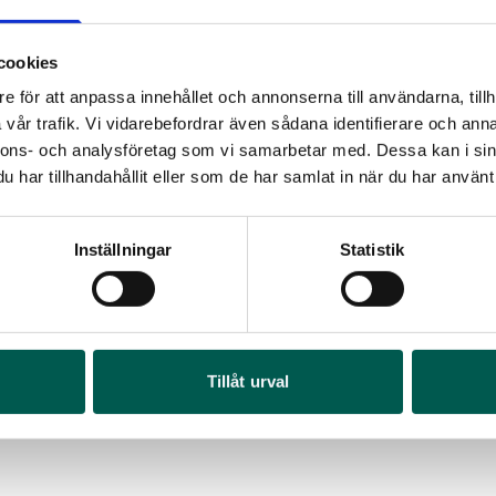
cookies
e för att anpassa innehållet och annonserna till användarna, tillh
vår trafik. Vi vidarebefordrar även sådana identifierare och anna
nnons- och analysföretag som vi samarbetar med. Dessa kan i sin
har tillhandahållit eller som de har samlat in när du har använt 
Inställningar
Statistik
SEPARAT BRYTARE EXTRALJUS
LED-RAMP INN
OR
rtikelnr:
CV9166
Artikelnr:
CV904
FR
 546
kr
4 564
kr
I 1
Tillåt urval
Art
Lägg i varukorg
Vä
4 6