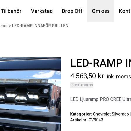
Din
Tillbehör
Verkstad
Drop Off
Om oss
Kont
eriör
>
LED-RAMP INNAFÖR GRILLEN
Popu
LED-RAMP I
4 563,50
kr
ink. mom
ex. moms
AIR
LED Ljusramp PRO CREE UltraL
MA
Art
Kategorier:
Chevrolet Silverado 
Artikelnr:
CV9043
5 6