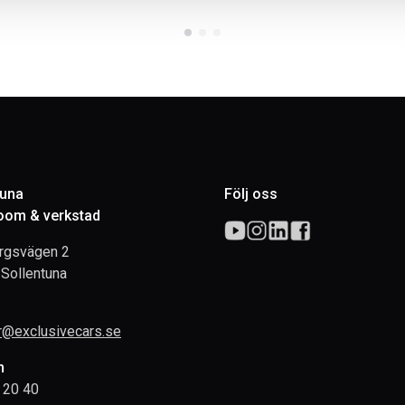
tuna
Följ oss
om & verkstad
rgsvägen 2
Sollentuna
rr@exclusivecars.se
n
 20 40