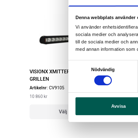
Denna webbplats använder 
Vi använder enhetsidentifierar
sociala medier och analysera 
till de sociala medier och a
med annan information som du 
Samtyckesval
Nödvändig
VISIONX XMITTER LED-RAMP INNAFÖR
GRILLEN
Artikelnr:
CV9105
A
10 860
kr
4
Avvisa
Välj alternativ