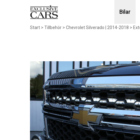
Bilar
Start
>
Tillbehör
>
Chevrolet Silverado | 2014-2018
>
Ext