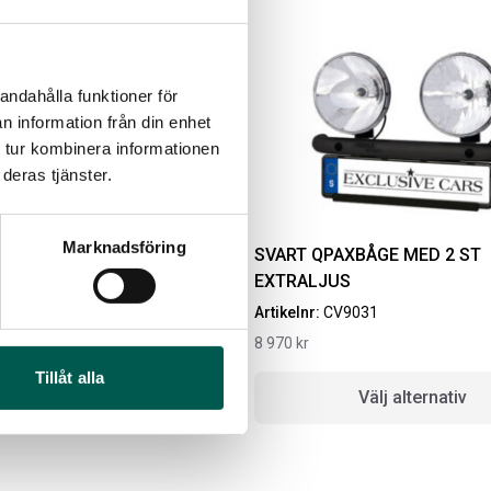
andahålla funktioner för
n information från din enhet
 tur kombinera informationen
deras tjänster.
Marknadsföring
AFÖR GRILLEN
SVART QPAXBÅGE MED 2 ST
EXTRALJUS
IGINAL GUMMIMATTOR
RAMBOX RAMSEAL
3
Artikelnr:
CV9031
AM OCH BAK CREWCAB
8 970
kr
4-24
Artikelnr:
RA0365
Tillåt alla
ikelnr:
DO0161
651
kr
lj alternativ
Välj alternativ
10
kr
Välj alternativ
Lägg i varukorg