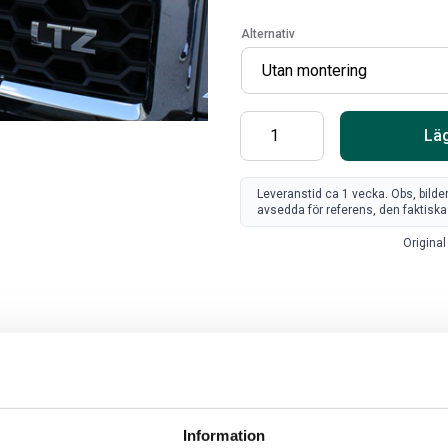
Alternativ
Läg
Leveranstid ca 1 vecka. Obs, bilde
avsedda för referens, den faktiska 
Original 
SV
FR
Art
80
Information