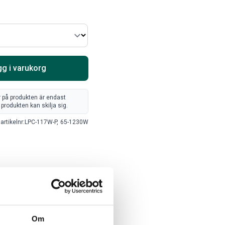
Välj alternativ
Lägg i varukorg
g i varukorg
r på produkten är endast
produkten kan skilja sig.
artikelnr:
LPC-117W-P,
65-1230W
ARTA RAM EMBLEM I
RAMBOX KIT
AMDÖRRAR
ikelnr:
RA0109
Artikelnr:
RA0146
8
kr
1 960
kr
Om
Välj alternativ
Välj alternativ