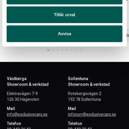
Artikelnr:
CV9080
Artikelnr:
CV9079
Tillåt urval
68 625
kr
72 375
kr
Avvisa
Välj alternativ
Välj altern
Västberga
Sollentuna
Showroom & verkstad
Showroom & verkstad
Elektravägen 7-9
Rotebergsvägen 2
126 30 Hägersten
192 78 Sollentuna
Mail
Mail
info@exclusivecars.se
infonorr@exclusivecars.se
Telefon
Telefon