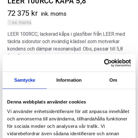
LEER 100RCC KÅPA 5,8
72 375
kr
ink. moms
ex. moms
LEER 100RCC, lackerad kåpa i glasfiber från LEER med
täckta sidorutor och invändig klädsel som motverkar
SVARTA RAM EMBLEM I
ORIGINAL GUMMIMATTOR
kondens och dämpar resonansljud. Obs, passar till 5,8
FRAMDÖRRAR
FRAM OCH BAK CREWCAB I 14-
fots flak.
24
Artikelnr:
RA0109
Artikelnr:
DO0161
Kategorier:
Chevrolet Silverado | 2014-2018
,
Flak
808
kr
Artikelnr:
CV9079
4 610
kr
Samtycke
Information
Om
Välj alternativ
Lägg i varukorg
Alternativ
Denna webbplats använder cookies
Vi använder enhetsidentifierare för att anpassa innehållet
och annonserna till användarna, tillhandahålla funktioner
för sociala medier och analysera vår trafik. Vi
vidarebefordrar även sådana identifierare och annan