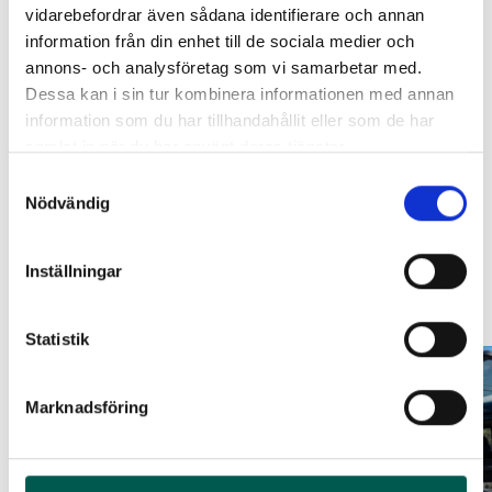
vidarebefordrar även sådana identifierare och annan
ORIGINAL GUMMIMATTOR
RAMBOX RAMSEAL
information från din enhet till de sociala medier och
FRAM OCH BAK CREWCAB I 14-
annons- och analysföretag som vi samarbetar med.
Lägg i varukorg
24
Artikelnr:
RA0365
Dessa kan i sin tur kombinera informationen med annan
Artikelnr:
DO0161
information som du har tillhandahållit eller som de har
651
kr
Leveranstid ca 6-8 veckor. Obs, bilder på produkten är endast
4 610
kr
samlat in när du har använt deras tjänster.
avsedda för referens, den faktiska produkten kan skilja sig.
Välj alternativ
Samtyckesval
Lägg i varukorg
Original artikelnr:
LEE100XL-58GSO19M
Nödvändig
Inställningar
Relaterade produkter
Statistik
Marknadsföring