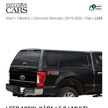
0
Din varukorg är tom
Start
>
Tillbehör
>
Chevrolet Silverado | 2019-2026
>
Flak
>
LEER 10
Populära produkter
AIR DESIGN SPOILER I
ORIGINAL SVARTA
MATTSVART
GUMMIMATTOR I CREWCAB
Artikelnr:
RA0261
Artikelnr:
RA0004
5 665
kr
4 698
kr
Välj alternativ
Lägg i varukorg