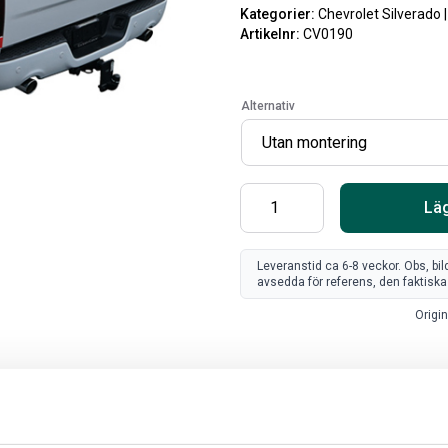
Kategorier:
Chevrolet Silverado 
Artikelnr:
CV0190
Alternativ
Läg
Leveranstid ca 6-8 veckor. Obs, bi
avsedda för referens, den faktiska 
SV
Origin
FR
Art
80