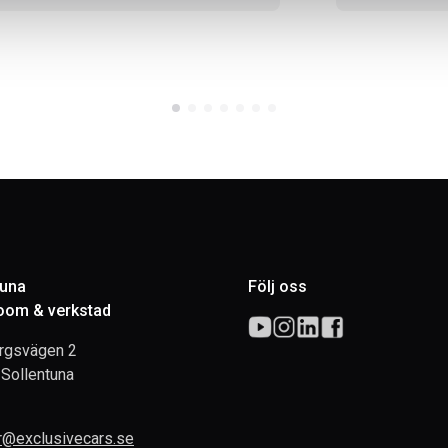
tuna
Följ oss
om & verkstad
rgsvägen 2
Sollentuna
rr@exclusivecars.se