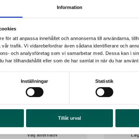
Information
cookies
e för att anpassa innehållet och annonserna till användarna, tillh
vår trafik. Vi vidarebefordrar även sådana identifierare och anna
nnons- och analysföretag som vi samarbetar med. Dessa kan i sin
har tillhandahållit eller som de har samlat in när du har använt 
Inställningar
Statistik
OR
FR
EER 100XL KÅPA I 5,8 I GMC I MULTI-
100XR I GLASL
I 1
GATE
Art
rtikelnr:
CV0196
Artikelnr:
CV015
4 6
Tillåt urval
8 625
kr
9 988
kr
Välj alternativ
Läg