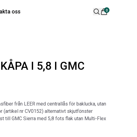
 varukorg är tom
akta oss
0
lära produkter
KÅPA I 5,8 I GMC
 DESIGN SPOILER I
ORIGINAL SVARTA
sfiber från LEER med centrallås för baklucka, utan
TTSVART
GUMMIMATTOR I
ckor (artikel nr CV0152) alternativt skjutfönster
CREWCAB
ikelnr:
RA0261
st till GMC Sierra med 5,8 fots flak utan Multi-Flex
Artikelnr:
RA0004
65
kr
4 698
kr