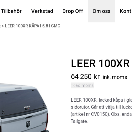
Din
Tillbehör
Verkstad
Drop Off
Om oss
Kont
k
>
LEER 100XR KÅPA I 5,8 I GMC
Popu
LEER 100XR 
64 250
kr
ink. moms
ex. moms
AIR
LEER 100XR, lackad kåpa i gla
MA
sidorutor. Går att välja till lu
Art
(artikel nr CV0150). Obs, enda
Tailgate.
5 6