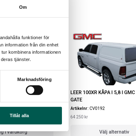
Om
andahålla funktioner för
n information från din enhet
 tur kombinera informationen
deras tjänster.
Marknadsföring
IGINAL GUMMIMATTOR
RAMBOX RAMSEAL
AM OCH BAK CREWCAB
UCKOR I 5,8
LEER 100XR KÅPA I 5,8 I GMC 
4-24
Artikelnr:
RA0365
GATE
ikelnr:
DO0161
651
kr
2
Artikelnr:
CV0192
10
kr
Tillåt alla
64 250
kr
Välj alternativ
Lägg i varukorg
g i varukorg
Välj alternativ