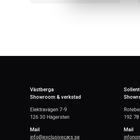
Västberga
Sollen
Showroom & verkstad
Showro
Elektravägen 7-9
Rotebe
126 30 Hägersten
192 78 
Mail
Mail
info@exclusivecars.se
infono