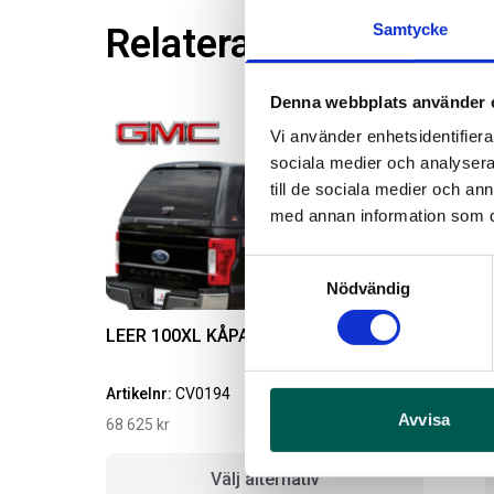
Samtycke
Relaterade produkter
Denna webbplats använder 
Vi använder enhetsidentifierar
sociala medier och analysera 
till de sociala medier och a
med annan information som du 
Samtyckesval
Nödvändig
LEER 100XL KÅPA I 5,8 I GMC
L
Artikelnr:
CV0194
A
Avvisa
68 625
kr
6
Välj alternativ