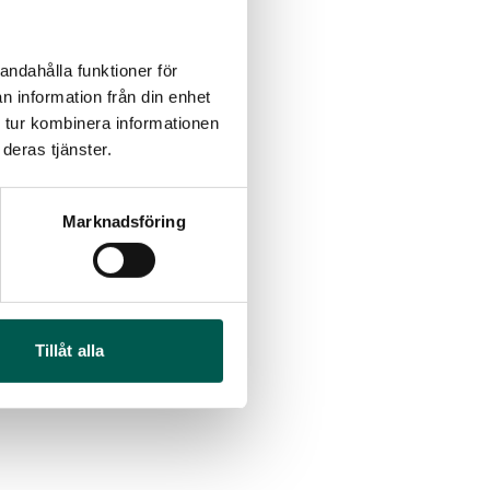
andahålla funktioner för
n information från din enhet
 tur kombinera informationen
deras tjänster.
Marknadsföring
IGINAL GUMMIMATTOR
RAMBOX RAMSEAL
AM OCH BAK CREWCAB
4-24
Tillåt alla
Artikelnr:
RA0365
ikelnr:
DO0161
651
kr
10
kr
Välj alternativ
Lägg i varukorg