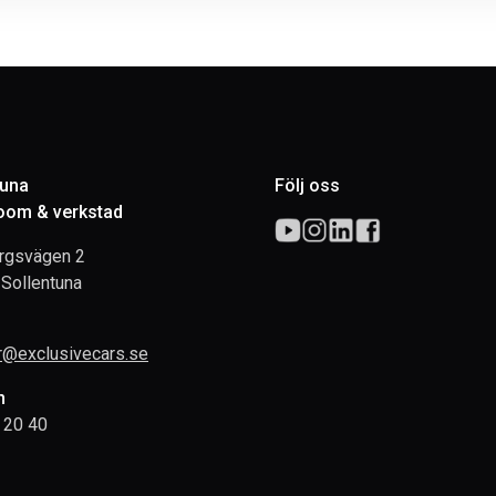
tuna
Följ oss
om & verkstad
rgsvägen 2
Sollentuna
rr@exclusivecars.se
n
 20 40