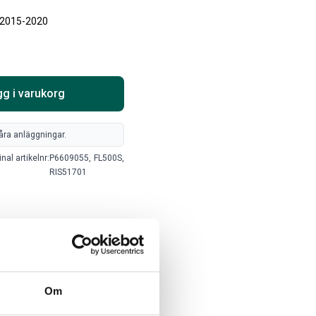
Välj alternativ
| 2015-2020
Lägg i varukorg
g i varukorg
åra anläggningar.
inal artikelnr:
P6609055,
FL500S,
RIS51701
ARTA RAM EMBLEM I
RAMBOX KIT
AMDÖRRAR
ikelnr:
RA0109
Artikelnr:
RA0146
8
kr
1 960
kr
Om
Välj alternativ
Välj alternativ