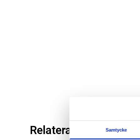
Relaterade produkter
Samtycke