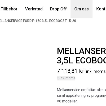
Din
Tillbehör
Verkstad
Drop Off
Om oss
Kont
LLANSERVICE FORD F-150 3,5L ECOBOOST15-20
Popu
MELLANSERV
3,5L ECOBO
7 118,81
kr
ink. moms
ex. moms
AIR
MA
Mellanservice omfattar: olje- 
Art
samt uppdatering av programva
5 6
V6 modeller.