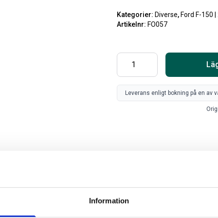
Kategorier:
Diverse
,
Ford F-150 
Artikelnr:
FO057
Läg
Leverans enligt bokning på en av v
Orig
SV
FR
Art
80
Information