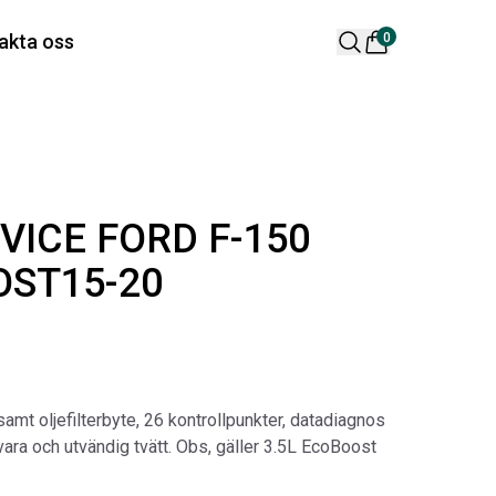
 varukorg är tom
akta oss
0
lära produkter
ICE FORD F-150
OST15-20
 DESIGN SPOILER I
ORIGINAL SVARTA
TTSVART
GUMMIMATTOR I
samt oljefilterbyte, 26 kontrollpunkter, datadiagnos
CREWCAB
ikelnr:
RA0261
ra och utvändig tvätt. Obs, gäller 3.5L EcoBoost
Artikelnr:
RA0004
65
kr
4 698
kr