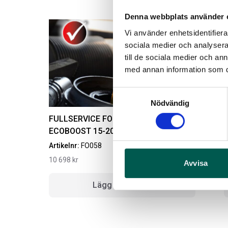
Denna webbplats använder 
Vi använder enhetsidentifierar
sociala medier och analysera 
till de sociala medier och a
med annan information som du 
Samtyckesval
Nödvändig
FULLSERVICE FORD F-150 3,5L
ECOBOOST 15-20
Artikelnr:
FO058
A
10 698
kr
7
Avvisa
Lägg i varukorg