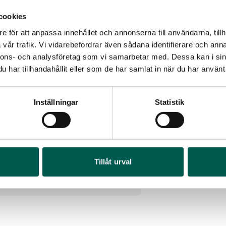
cookies
e för att anpassa innehållet och annonserna till användarna, tillh
vår trafik. Vi vidarebefordrar även sådana identifierare och anna
nnons- och analysföretag som vi samarbetar med. Dessa kan i sin
har tillhandahållit eller som de har samlat in när du har använt 
Inställningar
Statistik
MELLANSERVICE FORD F-150 3,5L
ECOBOOST15-20
OR
rtikelnr:
FO057
FR
 119
kr
I 1
Tillåt urval
Art
Lägg i varukorg
4 6