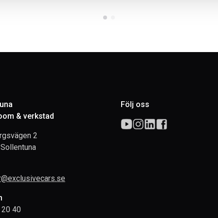
tuna
Följ oss
om & verkstad
rgsvägen 2
Sollentuna
rr@exclusivecars.se
n
 20 40