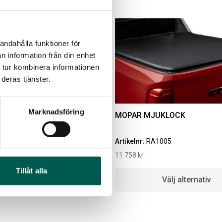
Lägg i varukorg
andahålla funktioner för
n information från din enhet
 tur kombinera informationen
deras tjänster.
Marknadsföring
ATTA
MOPAR MJUKLOCK
7
Artikelnr:
RA1005
MBOX RAMSEAL
LACKSTIFT DIAMOND
11 758
kr
BLACK PXJ
Tillåt alla
ikelnr:
RA0365
Artikelnr:
RA0215
lj alternativ
Välj alternativ
1
kr
759
kr
Välj alternativ
Lägg i varukorg