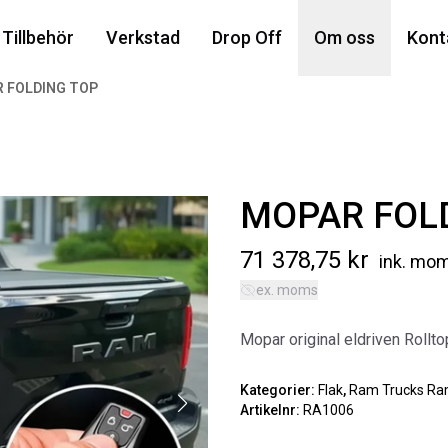
Din
Tillbehör
Verkstad
Drop Off
Om oss
Kont
 FOLDING TOP
Popu
MOPAR FOL
71 378,75
kr
ink. mo
ex. moms
AIR
Mopar original eldriven Rolltop,
MA
Art
Kategorier:
Flak
,
Ram Trucks R
Artikelnr:
RA1006
5 6