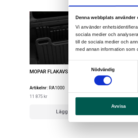
Denna webbplats använder 
Vi använder enhetsidentifierar
sociala medier och analysera 
till de sociala medier och a
med annan information som du 
Samtyckesval
Nödvändig
MOPAR FLAKAVSKILJARE
Artikelnr:
RA1000
A
11 875
kr
7
Avvisa
Lägg i varukorg