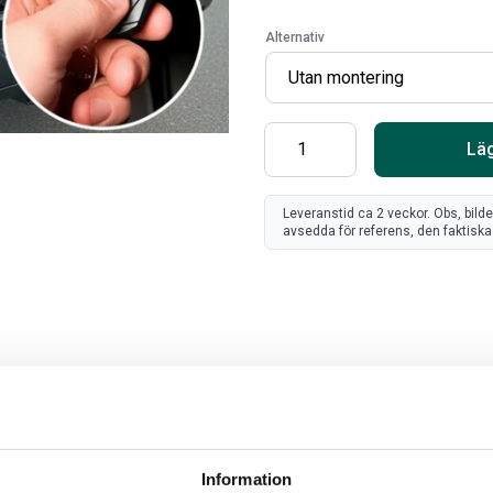
Alternativ
Läg
Leveranstid ca 2 veckor. Obs, bild
avsedda för referens, den faktiska 
SV
FR
Art
80
Information