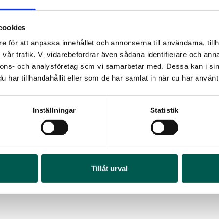
cookies
e för att anpassa innehållet och annonserna till användarna, tillh
vår trafik. Vi vidarebefordrar även sådana identifierare och anna
nnons- och analysföretag som vi samarbetar med. Dessa kan i sin
har tillhandahållit eller som de har samlat in när du har använt 
Inställningar
Statistik
MOPAR FOLDING TOP
MOPAR FLAKM
rtikelnr:
RA1006
Artikelnr:
RA100
RA
1 379
kr
4 064
kr
Tillåt urval
Art
Välj alternativ
Vä
65