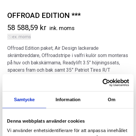
OFFROAD EDITION ***
58 588,59
kr
ink. moms
ex. moms
SVARTA RAM EMBLEM I
ORIGINAL GUMMIMATTOR
Offroad Edition paket; Air Design lackerade
FRAMDÖRRAR
FRAM OCH BAK CREWCAB I 14-
skrämbreddare, Offroadstripe i valfri kulör som monteras
24
Artikelnr:
på huv och bakskärmarna, Readylift 3.5″ höjningssats,
RA0109
Artikelnr:
DO0161
spacers fram och bak samt 35” Patriot Tires R/T
808
kr
4 610
kr
offroaddäck. Paketet grundar sig på en Lariat modell
med FX4 offroad paket med 20″ originalfälgar.
Välj alternativ
Lägg i varukorg
Kategorier:
Ford F-150 | 2021-2026
,
Uppgradering
Samtycke
Information
Om
Artikelnr:
FO5238
Alternativ
Denna webbplats använder cookies
Vi använder enhetsidentifierare för att anpassa innehållet