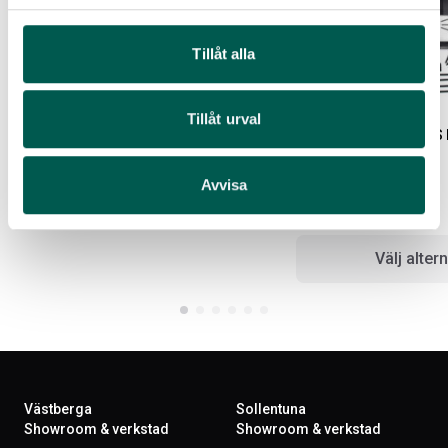
Artikelnr:
FO5238
Tillåt alla
58 589
kr
Välj alternativ
Tillåt urval
BDS 6 HÖJNINGSSATS 
KARDAN
Avvisa
Artikelnr:
FO5043
43 000
kr
Välj altern
Västberga
Sollentuna
Showroom & verkstad
Showroom & verkstad