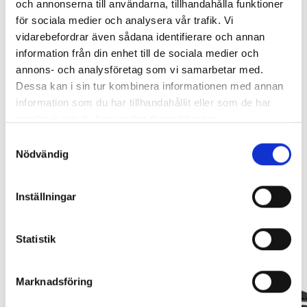
och annonserna till användarna, tillhandahålla funktioner
för sociala medier och analysera vår trafik. Vi
RAMBOX RAMSEAL
LACKSTIFT DIAMOND BLACK
vidarebefordrar även sådana identifierare och annan
PXJ
information från din enhet till de sociala medier och
Artikelnr:
RA0365
Artikelnr:
RA0215
annons- och analysföretag som vi samarbetar med.
Lägg i varukorg
651
kr
759
kr
Dessa kan i sin tur kombinera informationen med annan
information som du har tillhandahållit eller som de har
*** Detta tillbehör kan påverka ditt fordons köregenskaper.
Välj alternativ
Lägg i varukorg
samlat in när du har använt deras tjänster.
Leveranstid ca 2 veckor. Obs, bilder på produkten är endast
avsedda för referens, den faktiska produkten kan skilja sig.
Samtyckesval
Nödvändig
Original artikelnr:
T569370,
FO31A16XX,
BO4004519Z,
PANCCN0140,
Inställningar
Relaterade produkter
Statistik
Marknadsföring
OFFROAD EDITION ***