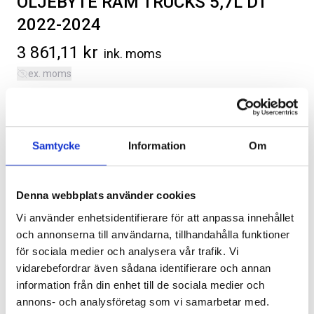
OLJEBYTE RAM TRUCKS 5,7L DT
2022-2024
3 861,11
kr
ink. moms
ex. moms
Oljebyte omfattar: olje- samt oljefilterbyte. Avser 5.7L
SVARTA RAM EMBLEM I
RAMBOX KIT
Hemi V8.
FRAMDÖRRAR
Artikelnr:
Kategorier:
RA0109
Diverse
,
Ram Trucks 1500 | DT | 2019-2026
Artikelnr:
RA0146
Samtycke
Information
Om
Artikelnr:
RA035
808
kr
1 960
kr
Välj alternativ
Välj alternativ
Denna webbplats använder cookies
Vi använder enhetsidentifierare för att anpassa innehållet
och annonserna till användarna, tillhandahålla funktioner
Lägg i varukorg
för sociala medier och analysera vår trafik. Vi
vidarebefordrar även sådana identifierare och annan
information från din enhet till de sociala medier och
Leverans enligt bokning på en av våra anläggningar.
annons- och analysföretag som vi samarbetar med.
Original artikelnr:
P6609025,
4892339AB,