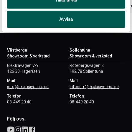
Lägg i varukorg
Lägg i var
Avvisa
Västberga
Sollentuna
Showroom & verkstad
Showroom & verkstad
Elektravägen 7-9
Rotebergsvägen 2
126 30 Hägersten
192 78 Sollentuna
Mail
Mail
info@exclusivecars.se
infonorr@exclusivecars.se
Telefon
Telefon
08-449 20 40
08-449 20 40
Följ oss