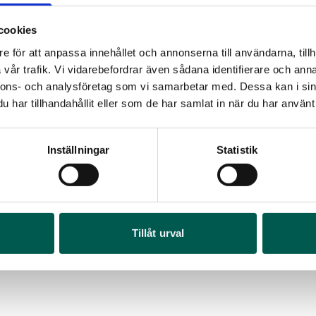
cookies
e för att anpassa innehållet och annonserna till användarna, tillh
vår trafik. Vi vidarebefordrar även sådana identifierare och anna
nnons- och analysföretag som vi samarbetar med. Dessa kan i sin
har tillhandahållit eller som de har samlat in när du har använt 
ORIGINAL ALLVÄDERS GUMMIMATTOR
ORIGINAL TYG
Inställningar
Statistik
2015-AWD
rtikelnr:
DO2084
Artikelnr:
DO208
OR
 946
kr
4 261
kr
FR
I 1
Tillåt urval
Lägg i varukorg
Läg
Art
4 6