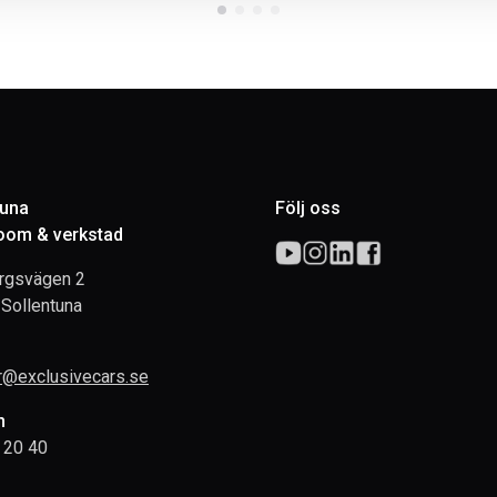
tuna
Följ oss
om & verkstad
rgsvägen 2
Sollentuna
rr@exclusivecars.se
n
 20 40