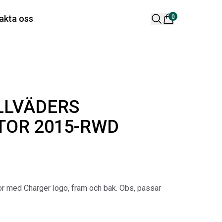
 varukorg är tom
akta oss
0
lära produkter
LLVÄDERS
OR 2015-RWD
 DESIGN SPOILER I
ORIGINAL SVARTA
TTSVART
GUMMIMATTOR I
or med Charger logo, fram och bak. Obs, passar
CREWCAB
ikelnr:
RA0261
Artikelnr:
RA0004
65
kr
4 698
kr