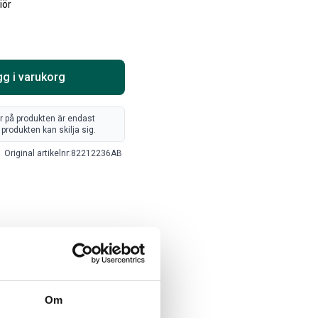
iör
Välj alternativ
Lägg i varukorg
g i varukorg
er på produkten är endast
produkten kan skilja sig.
Original artikelnr:
82212236AB
ARTA RAM EMBLEM I
RAMBOX KIT
AMDÖRRAR
ikelnr:
RA0109
Artikelnr:
RA0146
8
kr
1 960
kr
Om
Välj alternativ
Välj alternativ