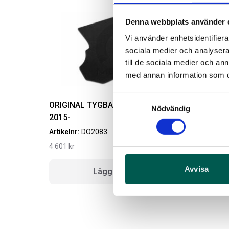
Denna webbplats använder 
Vi använder enhetsidentifierar
sociala medier och analysera 
till de sociala medier och a
med annan information som du 
Samtyckesval
ORIGINAL TYGBAGAGETYGMATTA
Nödvändig
2015-
Artikelnr:
DO2083
A
4 601
kr
4
Avvisa
Lägg i varukorg