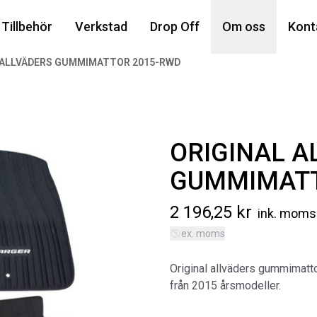
Din
Tillbehör
Verkstad
Drop Off
Om oss
Kont
 ALLVÄDERS GUMMIMATTOR 2015-RWD
Popu
ORIGINAL A
GUMMIMATT
2 196,25
kr
ink. moms
ex. moms
AIR
MA
Original allväders gummimatt
Art
från 2015 årsmodeller.
5 6