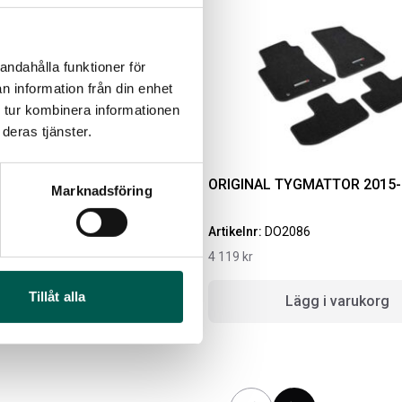
andahålla funktioner för
n information från din enhet
 tur kombinera informationen
deras tjänster.
MATTOR 2015-
ORIGINAL TYGMATTOR 2015
Marknadsföring
5
Artikelnr:
DO2086
IGINAL GUMMIMATTOR
RAMBOX RAMSEAL
4 119
kr
AM OCH BAK CREWCAB
4-24
Artikelnr:
RA0365
Tillåt alla
g i varukorg
Lägg i varukorg
ikelnr:
DO0161
651
kr
10
kr
Välj alternativ
Lägg i varukorg