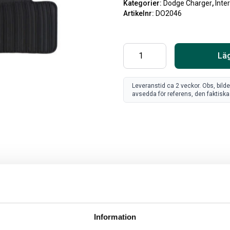
Kategorier:
Dodge Charger
,
Inter
Artikelnr:
DO2046
Läg
Leveranstid ca 2 veckor. Obs, bild
avsedda för referens, den faktiska 
SV
FR
Art
80
Information