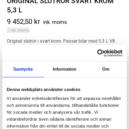
ORIGINAL SLUTRÖR SVART KROM
5,3 L
9 452,50
kr
ink. moms
ex. moms
Original slutrör i svart krom. Passar bilar med 5.3 L V8.
SVARTA RAM EMBLEM I
RAMBOX KIT
FRAMDÖRRAR
Kategorier:
Chevrolet Suburban | 2021-2026
,
Exteriör
Artikelnr:
CV7016
Artikelnr:
RA0109
Artikelnr:
RA0146
808
kr
1 960
kr
Samtycke
Information
Om
Alternativ
Välj alternativ
Välj alternativ
Denna webbplats använder cookies
Vi använder enhetsidentifierare för att anpassa innehållet
och annonserna till användarna, tillhandahålla funktioner
för sociala medier och analysera vår trafik. Vi
vidarebefordrar även sådana identifierare och annan
Lägg i varukorg
information från din enhet till de sociala medier och