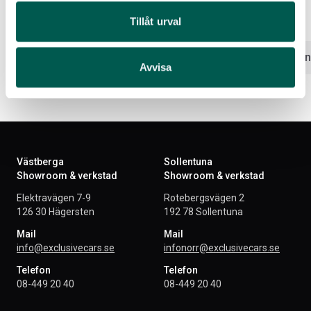
Artikelnr:
CV7020
Artikelnr:
CV7019
Tillåt urval
6 301
kr
9 453
kr
Välj alternativ
Välj altern
Avvisa
Västberga
Sollentuna
Showroom & verkstad
Showroom & verkstad
Elektravägen 7-9
Rotebergsvägen 2
126 30 Hägersten
192 78 Sollentuna
Mail
Mail
info@exclusivecars.se
infonorr@exclusivecars.se
Telefon
Telefon
08-449 20 40
08-449 20 40