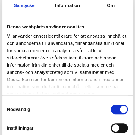
Samtycke
Information
Om
ORIGINAL SVARTA GUMMIMATTOR
2+2+3 GMC
Denna webbplats använder cookies
13 955
kr
Vi använder enhetsidentifierare för att anpassa innehållet
ink. moms
och annonserna till användarna, tillhandahålla funktioner
ex. moms
SVARTA RAM EMBLEM I
RAMBOX KIT
för sociala medier och analysera vår trafik. Vi
FRAMDÖRRAR
Allväders svarta gummimattor med GMC-logo (fram), för
vidarebefordrar även sådana identifierare och annan
Artikelnr:
RA0109
Artikelnr:
RA0146
första, andra raden och tredje raden. Obs, passar endast
information från din enhet till de sociala medier och
808
kr
1 960
kr
till GMC Yukon som har kaptensstolar i andra raden, dvs
annons- och analysföretag som vi samarbetar med.
konfigurationen 2+2+3.
Dessa kan i sin tur kombinera informationen med annan
Välj alternativ
Välj alternativ
information som du har tillhandahållit eller som de har
Kategorier:
Chevrolet Tahoe | 2021-2026
,
Interiör
samlat in när du har använt deras tjänster.
Artikelnr:
CV5106
Samtyckesval
Nödvändig
Inställningar
Lägg i varukorg