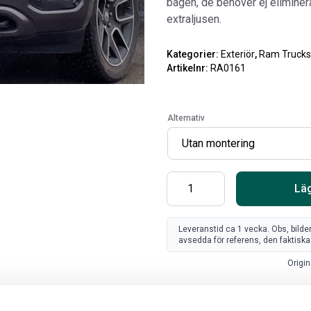
bågen, de behöver ej eliminer
extraljusen.
Kategorier:
Exteriör
,
Ram Trucks 
Artikelnr:
RA0161
Alternativ
Läg
SV
Leveranstid ca 1 vecka. Obs, bilde
FR
avsedda för referens, den faktiska 
Art
Origin
80