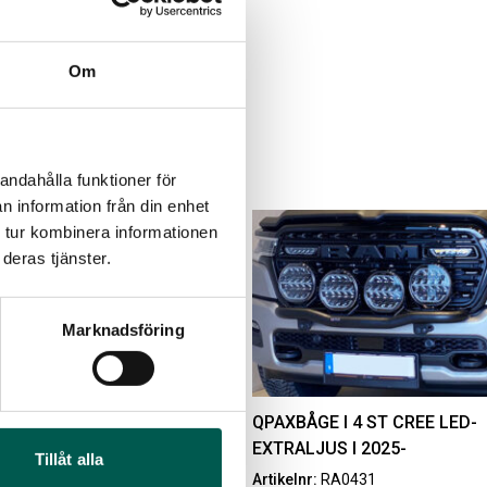
Om
andahålla funktioner för
n information från din enhet
 tur kombinera informationen
deras tjänster.
MBOX KIT
ORIGINAL GUMMIMATTOR
FRAM OCH BAK CREWCAB
Marknadsföring
I 14-24
ikelnr:
RA0146
Artikelnr:
DO0161
60
kr
4 610
kr
T CREE LED-EXTRALJUS
QPAXBÅGE I 4 ST CREE LED-
Välj alternativ
EXTRALJUS I 2025-
Lägg i varukorg
Tillåt alla
1
Artikelnr:
RA0431