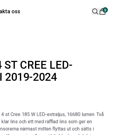
 varukorg är tom
akta oss
0
lära produkter
 ST CREE LED-
 2019-2024
 DESIGN SPOILER I
ORIGINAL SVARTA
TTSVART
GUMMIMATTOR I
 4 st Cree 185 W LED-extraljus, 16680 lumen. Två
CREWCAB
ikelnr:
RA0261
klar lins och ett med räfflad lins som ger en
Artikelnr:
RA0004
65
kr
nsorerna närmast mitten flyttas ut och sätts i
4 698
kr