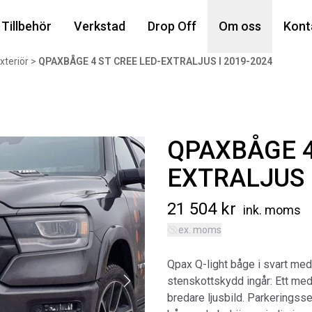
Din
Tillbehör
Verkstad
Drop Off
Om oss
Kont
xteriör
>
QPAXBÅGE 4 ST CREE LED-EXTRALJUS I 2019-2024
Popu
QPAXBÅGE 4
EXTRALJUS I
21 504
kr
ink. moms
ex. moms
AIR
MA
Qpax Q-light båge i svart med
Art
stenskottskydd ingår: Ett med 
5 6
bredare ljusbild. Parkeringsse