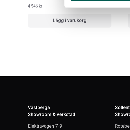
4 546
kr
3
Lägg i varukorg
Västberga
Sollen
Showroom & verkstad
Showro
Elektravägen 7-9
Rotebe