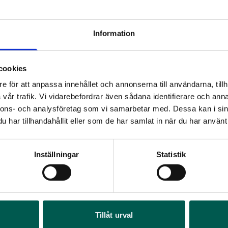
Information
cookies
e för att anpassa innehållet och annonserna till användarna, tillh
vår trafik. Vi vidarebefordrar även sådana identifierare och anna
nnons- och analysföretag som vi samarbetar med. Dessa kan i sin
har tillhandahållit eller som de har samlat in när du har använt 
RA
Inställningar
Statistik
Art
1 9
QPAXBÅGE I 4 ST LAZER LINEAR ELITE
QPAXBÅGE 4 S
9 LED-EXTRALJUS
I 2019-2024
Tillåt urval
rtikelnr:
RA0307
Artikelnr:
RA016