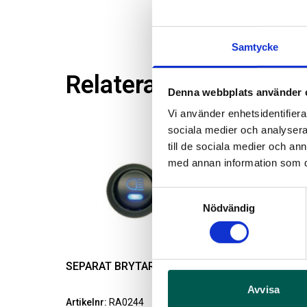
Samtycke
Relaterade produkter
Denna webbplats använder 
Vi använder enhetsidentifierar
sociala medier och analysera 
till de sociala medier och a
med annan information som du 
Samtyckesval
Nödvändig
SEPARAT BRYTARE EXTRALJUS
Avvisa
Artikelnr:
RA0244
A