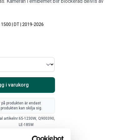
as. Kameran i emlbemet blir blockerad delvis av
Välj alternativ
Lägg i varukorg
1500 | DT | 2019-2026
g i varukorg
ARTA RAM EMBLEM I
LACKSTIFT DIAMOND
r på produkten är endast
AMDÖRRAR
BLACK PXJ
produkten kan skilja sig.
ikelnr:
RA0109
Artikelnr:
RA0215
al artikelnr:
65-1230W,
Q900390,
8
kr
759
kr
LE-185W
Välj alternativ
Lägg i varukorg