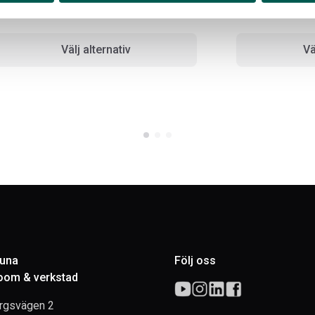
9 597
kr
21 504
kr
Välj alternativ
Vä
tuna
Följ oss
om & verkstad
rgsvägen 2