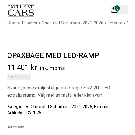
0
Din varukorg är tom
Start
>
Tillbehör
>
Chevrolet Suburban | 2021-2026
>
Exteriör
>
QPA
Populära produkter
QPAXBÅGE MED LED-RAMP
11 401
kr
ink. moms
ex. moms
AIR DESIGN SPOILER I
ORIGINAL SVARTA
Svart Qpax extraljusbåge med Rigid SR2 20″ LED
MATTSVART
GUMMIMATTOR I CREWCAB
extraljusramp. Välj mellan matt- eller klarsvart.
Artikelnr:
RA0261
Artikelnr:
RA0004
5 665
kr
4 698
kr
Kategorier:
Chevrolet Suburban | 2021-2026
,
Exteriör
Artikelnr:
CV7076
Välj alternativ
Lägg i varukorg
Alternativ