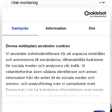
Samtycke
Information
Om
Lägg i varukorg
SVARTA RAM EMBLEM I
ORIGINAL GUMMIMATTOR
FRAMDÖRRAR
FRAM OCH BAK CREWCAB I 14-
Denna webbplats använder cookies
24
Leveranstid ca 1 vecka. Obs, bilder på produkten är endast
Artikelnr:
RA0109
Vi använder enhetsidentifierare för att anpassa innehållet
Artikelnr:
DO0161
avsedda för referens, den faktiska produkten kan skilja sig.
808
kr
och annonserna till användarna, tillhandahålla funktioner
4 610
kr
Original artikelnr:
QL90200-PKT,
92131,
för sociala medier och analysera vår trafik. Vi
65-1230W
Välj alternativ
vidarebefordrar även sådana identifierare och annan
Lägg i varukorg
information från din enhet till de sociala medier och
annons- och analysföretag som vi samarbetar med.
Relaterade produkter
Dessa kan i sin tur kombinera informationen med annan
information som du har tillhandahållit eller som de har
samlat in när du har använt deras tjänster.
Samtyckesval