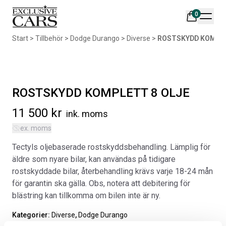
0
Din varukorg är tom
Start
>
Tillbehör
>
Dodge Durango
>
Diverse
>
ROSTSKYDD KOMPLE
Populära produkter
ROSTSKYDD KOMPLETT 8 OLJE
11 500
kr
ink. moms
ex. moms
AIR DESIGN SPOILER I
ORIGINAL SVARTA
Tectyls oljebaserade rostskyddsbehandling. Lämplig för
MATTSVART
GUMMIMATTOR I CREWCAB
äldre som nyare bilar, kan användas på tidigare
Artikelnr:
RA0261
Artikelnr:
RA0004
rostskyddade bilar, återbehandling krävs varje 18-24 mån
5 665
kr
4 698
kr
för garantin ska gälla. Obs, notera att debitering för
blästring kan tillkomma om bilen inte är ny.
Välj alternativ
Lägg i varukorg
Kategorier:
Diverse
,
Dodge Durango
Artikelnr:
DO1091