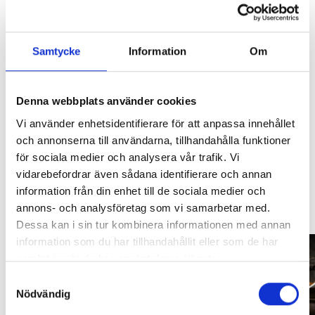
Samtycke
Information
Om
Lägg i varukorg
Denna webbplats använder cookies
SVARTA RAM EMBLEM I
RAMBOX KIT
FRAMDÖRRAR
Vi använder enhetsidentifierare för att anpassa innehållet
Leverans enligt bokning på en av våra anläggningar.
och annonserna till användarna, tillhandahålla funktioner
Artikelnr:
RA0109
Artikelnr:
RA0146
för sociala medier och analysera vår trafik. Vi
808
kr
1 960
kr
vidarebefordrar även sådana identifierare och annan
information från din enhet till de sociala medier och
Relaterade produkter
Välj alternativ
Välj alternativ
annons- och analysföretag som vi samarbetar med.
Dessa kan i sin tur kombinera informationen med annan
information som du har tillhandahållit eller som de har
samlat in när du har använt deras tjänster.
Samtyckesval
ROSTSKYDD ÅTERBEHANDLING PB
Nödvändig