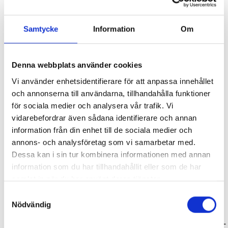
Alternativ
Samtycke
Information
Om
Denna webbplats använder cookies
SVARTA RAM EMBLEM I
ORIGINAL GUMMIMATTOR
Vi använder enhetsidentifierare för att anpassa innehållet
Lägg i varukorg
FRAMDÖRRAR
FRAM OCH BAK CREWCAB I 14-
och annonserna till användarna, tillhandahålla funktioner
24
Artikelnr:
RA0109
för sociala medier och analysera vår trafik. Vi
Artikelnr:
DO0161
vidarebefordrar även sådana identifierare och annan
Leveranstid ca 2 veckor. Obs, bilder på produkten är endast
808
kr
4 610
kr
avsedda för referens, den faktiska produkten kan skilja sig.
information från din enhet till de sociala medier och
Välj alternativ
annons- och analysföretag som vi samarbetar med.
Original artikelnr:
82215510AB
Lägg i varukorg
Dessa kan i sin tur kombinera informationen med annan
information som du har tillhandahållit eller som de har
samlat in när du har använt deras tjänster.
Relaterade produkter
Samtyckesval
Nödvändig