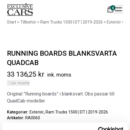
0
Din varukorg är tom
Start
>
Tillbehör
>
Ram Trucks 1500 | DT | 2019-2026
>
Exteriör
>
R
Populära produkter
RUNNING BOARDS BLANKSVARTA
ORIGINAL SVARTA
GUMMIMATTOR I CREWCAB
QUADCAB
Artikelnr:
RA0004
33 136,25
kr
ink. moms
4 698
kr
AIR DESIGN SPOILER I
ex. moms
MATTSVART
Lägg i varukorg
Original ”Running boards” i blanksvart. Obs passar till
Artikelnr:
RA0261
QuadCab-modeller.
5 665
kr
Kategorier:
Exteriör
,
Ram Trucks 1500 | DT | 2019-2026
Välj alternativ
Artikelnr:
RA0060