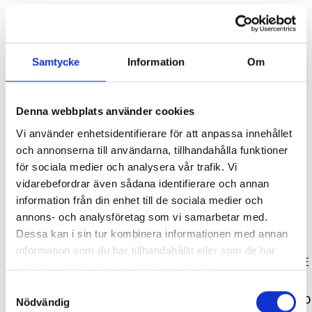
Samtycke
Information
Om
Lägg i varukorg
SVARTA RAM EMBLEM I
RAMBOX KIT
Leverans enligt bokning på en av våra anläggningar. Obs, bilder på
Denna webbplats använder cookies
produkten är endast avsedda för referens, den faktiska produkten
FRAMDÖRRAR
kan skilja sig.
Vi använder enhetsidentifierare för att anpassa innehållet
Artikelnr:
RA0109
Artikelnr:
RA0146
och annonserna till användarna, tillhandahålla funktioner
Original artikelnr:
12-1825921
808
kr
1 960
kr
för sociala medier och analysera vår trafik. Vi
vidarebefordrar även sådana identifierare och annan
Välj alternativ
Välj alternativ
information från din enhet till de sociala medier och
Relaterade produkter
annons- och analysföretag som vi samarbetar med.
Dessa kan i sin tur kombinera informationen med annan
information som du har tillhandahållit eller som de har
samlat in när du har använt deras tjänster.
SEPARAT BRYTARE EXTRALJUS
Samtyckesval
SVART QPAXBÅGE MED 
Nödvändig