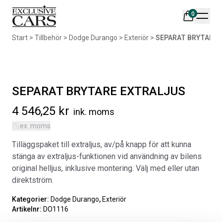
0
Din varukorg är tom
Start
>
Tillbehör
>
Dodge Durango
>
Exteriör
>
SEPARAT BRYTARE 
Populära produkter
SEPARAT BRYTARE EXTRALJUS
4 546,25
kr
ink. moms
ex. moms
AIR DESIGN SPOILER I
ORIGINAL SVARTA
Tilläggspaket till extraljus, av/på knapp för att kunna
MATTSVART
GUMMIMATTOR I CREWCAB
stänga av extraljus-funktionen vid användning av bilens
Artikelnr:
RA0261
Artikelnr:
RA0004
original helljus, inklusive montering. Välj med eller utan
5 665
kr
4 698
kr
direktström.
Välj alternativ
Lägg i varukorg
Kategorier:
Dodge Durango
,
Exteriör
Artikelnr:
DO1116