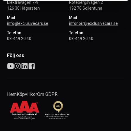
Elektravägen 7-9
Rotebergsvägen 2
126 30 Hägersten
192 78 Sollentuna
Mail
Mail
info@exclusivecars.se
infonorr@exclusivecars.se
Telefon
Telefon
08-449 20 40
08-449 20 40
Följ oss
Hem
Köpvillkor
Om GDPR