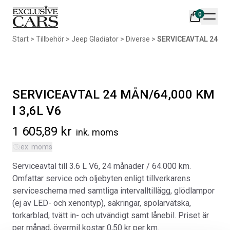
0
Din varukorg är tom
Start
>
Tillbehör
>
Jeep Gladiator
>
Diverse
>
SERVICEAVTAL 24 MÅN
Populära produkter
SERVICEAVTAL 24 MÅN/64,000 KM
I 3,6L V6
1 605,89
kr
ink. moms
AIR DESIGN SPOILER I
ORIGINAL SVARTA
ex. moms
MATTSVART
GUMMIMATTOR I CREWCAB
Serviceavtal till 3.6 L V6, 24 månader / 64.000 km.
Artikelnr:
RA0261
Artikelnr:
RA0004
Omfattar service och oljebyten enligt tillverkarens
5 665
kr
4 698
kr
serviceschema med samtliga intervalltillägg, glödlampor
(ej av LED- och xenontyp), säkringar, spolarvätska,
Välj alternativ
Lägg i varukorg
torkarblad, tvätt in- och utvändigt samt lånebil. Priset är
per månad, övermil kostar 0,50 kr per km.