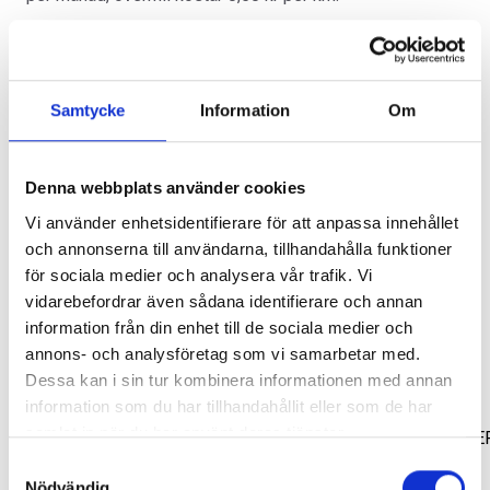
Kategorier:
Diverse
,
Jeep Gladiator
Artikelnr:
JE0602
Samtycke
Information
Om
SVARTA RAM EMBLEM I
LACKSTIFT DIAMOND BLACK
Denna webbplats använder cookies
FRAMDÖRRAR
PXJ
Lägg i varukorg
Vi använder enhetsidentifierare för att anpassa innehållet
Artikelnr:
RA0109
Artikelnr:
RA0215
och annonserna till användarna, tillhandahålla funktioner
808
kr
759
kr
Omgående leverans.
för sociala medier och analysera vår trafik. Vi
vidarebefordrar även sådana identifierare och annan
Välj alternativ
Lägg i varukorg
information från din enhet till de sociala medier och
annons- och analysföretag som vi samarbetar med.
Relaterade produkter
Dessa kan i sin tur kombinera informationen med annan
information som du har tillhandahållit eller som de har
samlat in när du har använt deras tjänster.
Samtyckesval
Nödvändig