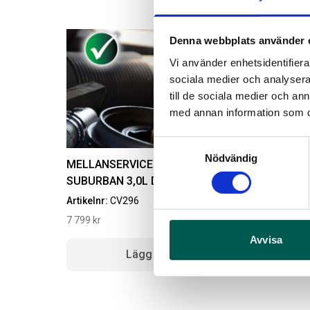
Denna webbplats använder 
Vi använder enhetsidentifierar
sociala medier och analysera 
till de sociala medier och a
med annan information som du 
Samtyckesval
Nödvändig
MELLANSERVICE CHEVROLET
SUBURBAN 3,0L DURAMAX DIESEL 21-
Artikelnr:
CV296
A
7 799
kr
1
Avvisa
Lägg i varukorg