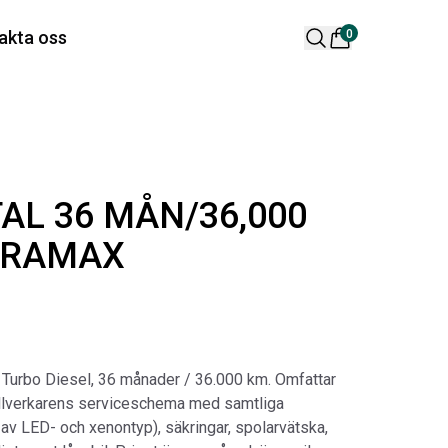
 varukorg är tom
akta oss
0
lära produkter
AL 36 MÅN/36,000
DURAMAX
 DESIGN SPOILER I
ORIGINAL SVARTA
TTSVART
GUMMIMATTOR I
x Turbo Diesel, 36 månader / 36.000 km. Omfattar
CREWCAB
ikelnr:
RA0261
tillverkarens serviceschema med samtliga
Artikelnr:
RA0004
65
kr
j av LED- och xenontyp), säkringar, spolarvätska,
4 698
kr