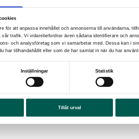
cookies
e för att anpassa innehållet och annonserna till användarna, tillh
vår trafik. Vi vidarebefordrar även sådana identifierare och anna
nnons- och analysföretag som vi samarbetar med. Dessa kan i sin
har tillhandahållit eller som de har samlat in när du har använt 
Inställningar
Statistik
FULLSERVICE CHEVROLET SUBURBAN
OLJEBYTE CH
3,0L DURAMAX DIESE 21-
3,0L DURAMAX 
OR
rtikelnr:
CV297
Artikelnr:
CV295
FR
I 1
2 377
kr
4 090
kr
Art
Tillåt urval
Lägg i varukorg
Läg
4 6