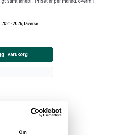
digt samt lånebil. Priset är per månad, övermil
Välj alternativ
Lägg i varukorg
| 2021-2026
,
Diverse
g i varukorg
ARTA RAM EMBLEM I
RAMBOX KIT
AMDÖRRAR
ikelnr:
RA0109
Artikelnr:
RA0146
8
kr
1 960
kr
Om
Välj alternativ
Välj alternativ