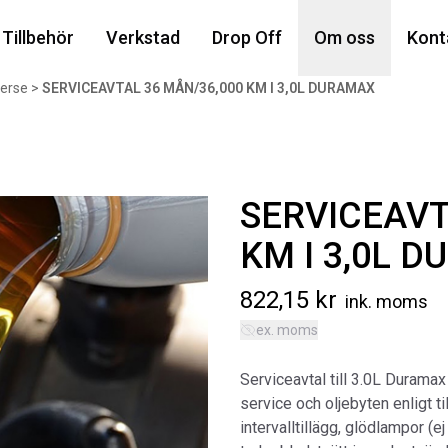
Din
Tillbehör
Verkstad
Drop Off
Om oss
Kont
verse
>
SERVICEAVTAL 36 MÅN/36,000 KM I 3,0L DURAMAX
Popu
SERVICEAVT
KM I 3,0L 
822,15
kr
ink. moms
ex. moms
AIR
MA
Serviceavtal till 3.0L Durama
Art
service och oljebyten enligt 
5 6
intervalltillägg, glödlampor (e