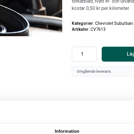
torkarblad, tvätt in- och utvän
kostar 0,50 kr per kilometer.
Kategorier:
Chevrolet Suburban 
Artikelnr:
CV7613
Läg
Omgående leverans.
SV
FR
Art
80
Information