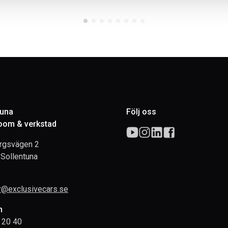
tuna
Följ oss
om & verkstad
rgsvägen 2
Sollentuna
rr@exclusivecars.se
n
 20 40