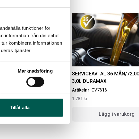
andahålla funktioner för
n information från din enhet
 tur kombinera informationen
deras tjänster.
Marknadsföring
EVROLET SUBURBAN
SERVICEAVTAL 36 MÅN/72,00
DIESEL 21-
3,0L DURAMAX
IGINAL GUMMIMATTOR
RAMBOX RAMSEAL
Artikelnr:
CV7616
AM OCH BAK CREWCAB
4-24
1 781
kr
Artikelnr:
RA0365
ikelnr:
DO0161
Tillåt alla
651
kr
g i varukorg
Lägg i varukorg
10
kr
Välj alternativ
Lägg i varukorg